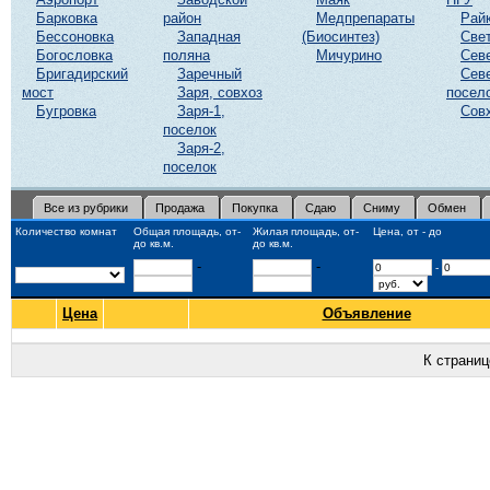
Барковка
район
Медпрепараты
Рай
Бессоновка
Западная
(Биосинтез)
Све
Богословка
поляна
Мичурино
Сев
Бригадирский
Заречный
Сев
мост
Заря, совхоз
посел
Бугровка
Заря-1,
Сов
поселок
Заря-2,
поселок
Все из рубрики
Продажа
Покупка
Сдаю
Сниму
Обмен
Количество комнат
Общая площадь, от-
Жилая площадь, от-
Цена, от - до
до кв.м.
до кв.м.
-
-
-
Цена
Объявление
К страни