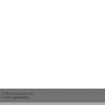
© ИП Колесников С.А.,
E-mail:
serg@e58.ru