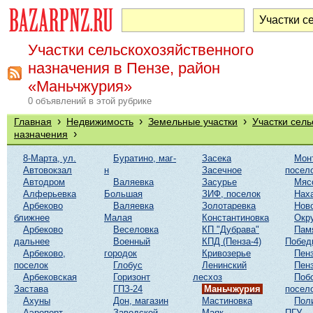
Участки сельскохозяйственного
назначения в Пензе, район
«Маньчжурия»
0 объявлений в этой рубрике
›
›
›
Главная
Недвижимость
Земельные участки
Участки сель
›
назначения
8-Марта, ул.
Буратино, маг-
Засека
Мон
Автовокзал
н
Засечное
посел
Автодром
Валяевка
Засурье
Мяс
Алферьевка
Большая
ЗИФ, поселок
Нах
Арбеково
Валяевка
Золотаревка
Нов
ближнее
Малая
Константиновка
Окр
Арбеково
Веселовка
КП "Дубрава"
Пам
дальнее
Военный
КПД (Пенза-4)
Побед
Арбеково,
городок
Кривозерье
Пенз
поселок
Глобус
Ленинский
Пенз
Арбековская
Горизонт
лесхоз
Поб
Застава
ГПЗ-24
Маньчжурия
посел
Ахуны
Дон, магазин
Мастиновка
Пол
Аэропорт
Заводской
Маяк
ПГУ