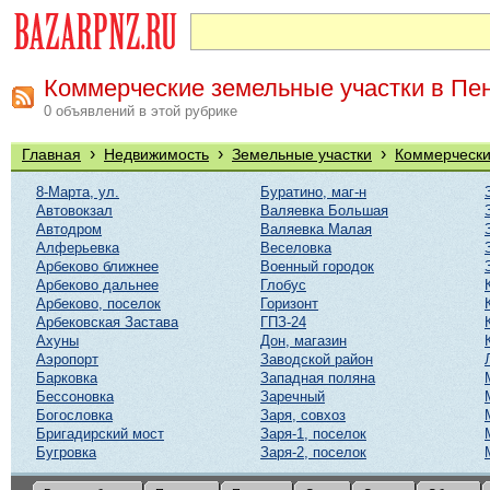
Коммерческие земельные участки в Пе
0 объявлений в этой рубрике
›
›
›
Главная
Недвижимость
Земельные участки
Коммерчески
8-Марта, ул.
Буратино, маг-н
Автовокзал
Валяевка Большая
Автодром
Валяевка Малая
Алферьевка
Веселовка
Арбеково ближнее
Военный городок
Арбеково дальнее
Глобус
Арбеково, поселок
Горизонт
Арбековская Застава
ГПЗ-24
Ахуны
Дон, магазин
Аэропорт
Заводской район
Барковка
Западная поляна
Бессоновка
Заречный
Богословка
Заря, совхоз
Бригадирский мост
Заря-1, поселок
Бугровка
Заря-2, поселок