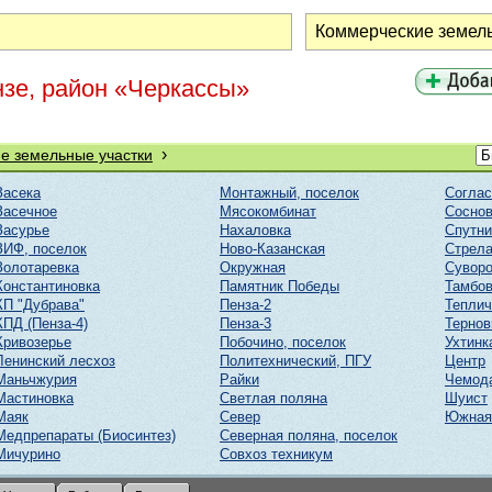
нзе, район «Черкассы»
›
е земельные участки
Засека
Монтажный, поселок
Соглас
Засечное
Мясокомбинат
Соснов
Засурье
Нахаловка
Спутни
ЗИФ, поселок
Ново-Казанская
Стрел
Золотаревка
Окружная
Суворо
Константиновка
Памятник Победы
Тамбов
КП "Дубрава"
Пенза-2
Тепли
КПД (Пенза-4)
Пенза-3
Тернов
Кривозерье
Побочино, поселок
Ухтинк
Ленинский лесхоз
Политехнический, ПГУ
Центр
Маньчжурия
Райки
Чемод
Мастиновка
Светлая поляна
Шуист
Маяк
Север
Южная
Медпрепараты (Биосинтез)
Северная поляна, поселок
Мичурино
Совхоз техникум