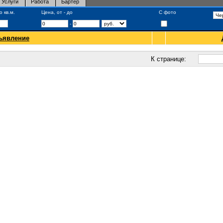
Услуги
Работа
Бартер
 кв.м.
Цена, от - до
С фото
-
ъявление
К странице: