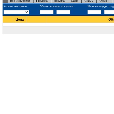
Все из рубрики
Продажа
Покупка
Сдаю
Сниму
Обмен
Количество комнат
Общая площадь, от-до кв.м.
Жилая площадь, от-до
-
-
Цена
Об