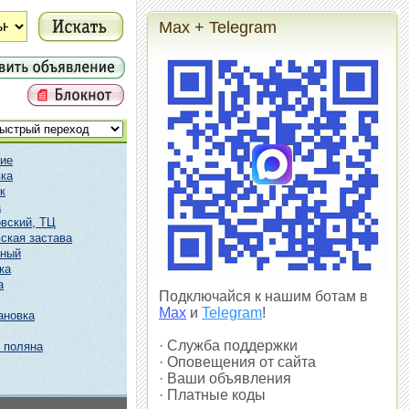
Max + Telegram
ие
ка
к
а
вский, ТЦ
ская застава
чный
ка
а
Подключайся к нашим ботам в
Max
и
Telegram
!
ановка
· Служба поддержки
 поляна
· Оповещения от сайта
· Ваши объявления
· Платные коды