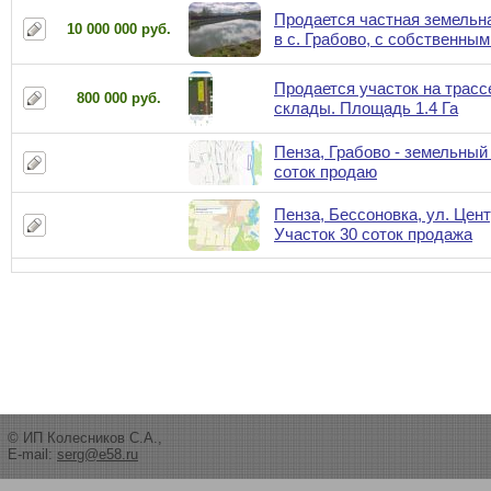
Продается частная земельн
10 000 000 руб.
в с. Грабово, с собственным
Продается участок на трассе
800 000 руб.
склады. Площадь 1.4 Га
Пенза, Грабово - земельный
соток продаю
Пенза, Бессоновка, ул. Цент
Участок 30 соток продажа
© ИП Колесников С.А.,
E-mail:
serg@e58.ru