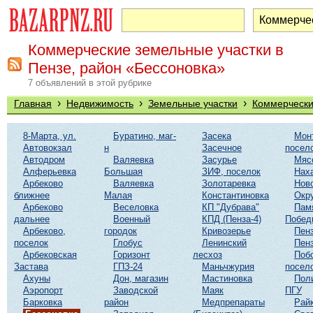
Коммерческие земельные участки в
Пензе, район «Бессоновка»
7 объявлений в этой рубрике
›
›
›
Главная
Недвижимость
Земельные участки
Коммерчески
8-Марта, ул.
Буратино, маг-
Засека
Мон
Автовокзал
н
Засечное
посел
Автодром
Валяевка
Засурье
Мяс
Алферьевка
Большая
ЗИФ, поселок
Нах
Арбеково
Валяевка
Золотаревка
Нов
ближнее
Малая
Константиновка
Окр
Арбеково
Веселовка
КП "Дубрава"
Пам
дальнее
Военный
КПД (Пенза-4)
Побед
Арбеково,
городок
Кривозерье
Пенз
поселок
Глобус
Ленинский
Пенз
Арбековская
Горизонт
лесхоз
Поб
Застава
ГПЗ-24
Маньчжурия
посел
Ахуны
Дон, магазин
Мастиновка
Пол
Аэропорт
Заводской
Маяк
ПГУ
Барковка
район
Медпрепараты
Рай