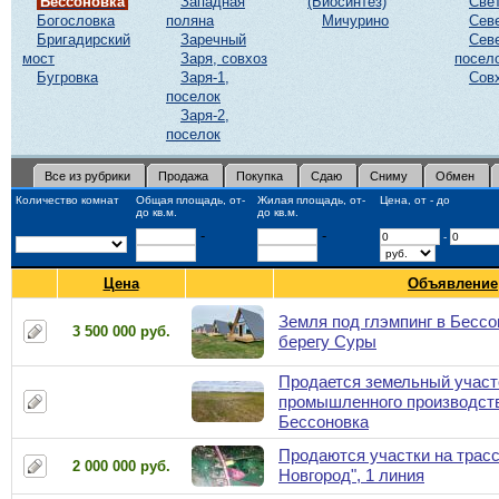
Бессоновка
Западная
(Биосинтез)
Све
Богословка
поляна
Мичурино
Сев
Бригадирский
Заречный
Сев
мост
Заря, совхоз
посел
Бугровка
Заря-1,
Сов
поселок
Заря-2,
поселок
Все из рубрики
Продажа
Покупка
Сдаю
Сниму
Обмен
Количество комнат
Общая площадь, от-
Жилая площадь, от-
Цена, от - до
до кв.м.
до кв.м.
-
-
-
Цена
Объявление
Земля под глэмпинг в Бессо
3 500 000 руб.
берегу Суры
Продается земельный участ
промышленного производств
Бессоновка
Продаются участки на трасс
2 000 000 руб.
Новгород", 1 линия