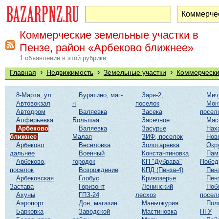
Коммерческие земельные участки в
Пензе, район «Арбеково ближнее»
1 объявление в этой рубрике
›
›
›
Главная
Недвижимость
Земельные участки
Коммерчески
8-Марта, ул.
Буратино, маг-
Заря-2,
Мич
Автовокзал
н
поселок
Мон
Автодром
Валяевка
Засека
посел
Алферьевка
Большая
Засечное
Мяс
Арбеково
Валяевка
Засурье
Нах
ближнее
Малая
ЗИФ, поселок
Нов
Арбеково
Веселовка
Золотаревка
Окр
дальнее
Военный
Константиновка
Пам
Арбеково,
городок
КП "Дубрава"
Побе
поселок
Возрождение
КПД (Пенза-4)
Пен
Арбековская
Глобус
Кривозерье
Пен
Застава
Горизонт
Ленинский
Поб
Ахуны
ГПЗ-24
лесхоз
посел
Аэропорт
Дон, магазин
Маньчжурия
Пол
Барковка
Заводской
Мастиновка
ПГУ