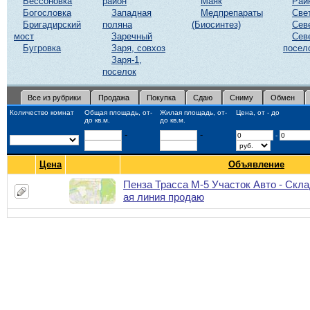
Бессоновка
район
Маяк
Рай
Богословка
Западная
Медпрепараты
Све
Бригадирский
поляна
(Биосинтез)
Сев
мост
Заречный
Сев
Бугровка
Заря, совхоз
посел
Заря-1,
поселок
Все из рубрики
Продажа
Покупка
Сдаю
Сниму
Обмен
Количество комнат
Общая площадь, от-
Жилая площадь, от-
Цена, от - до
до кв.м.
до кв.м.
-
-
-
Цена
Объявление
Пенза Трасса М-5 Участок Авто - Склад
ая линия продаю