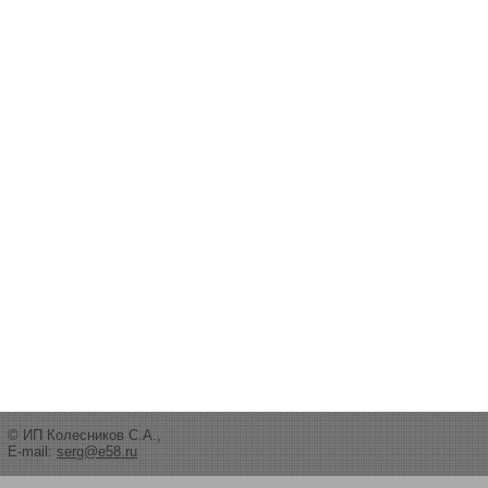
© ИП Колесников С.А.,
E-mail:
serg@e58.ru