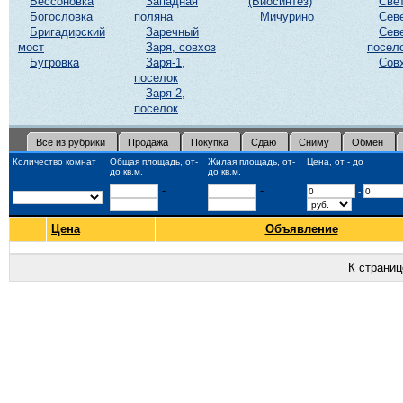
Бессоновка
Западная
(Биосинтез)
Све
Богословка
поляна
Мичурино
Сев
Бригадирский
Заречный
Сев
мост
Заря, совхоз
посел
Бугровка
Заря-1,
Сов
поселок
Заря-2,
поселок
Все из рубрики
Продажа
Покупка
Сдаю
Сниму
Обмен
Количество комнат
Общая площадь, от-
Жилая площадь, от-
Цена, от - до
до кв.м.
до кв.м.
-
-
-
Цена
Объявление
К страни