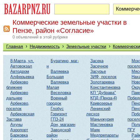
Коммерческие земельные участки в
Пензе, район «Согласие»
0 объявлений в этой рубрике
›
›
›
Главная
Недвижимость
Земельные участки
Коммерчески
8-Марта, ул.
Буратино, маг-
Засека
Мон
Автовокзал
н
Засечное
посел
Автодром
Валяевка
Засурье
Мяс
Алферьевка
Большая
ЗИФ, поселок
Нах
Арбеково
Валяевка
Золотаревка
Нов
ближнее
Малая
Константиновка
Окр
Арбеково
Веселовка
КП "Дубрава"
Пам
дальнее
Военный
КПД (Пенза-4)
Побед
Арбеково,
городок
Кривозерье
Пенз
поселок
Глобус
Ленинский
Пенз
Арбековская
Горизонт
лесхоз
Поб
Застава
ГПЗ-24
Маньчжурия
посел
Ахуны
Дон, магазин
Мастиновка
Пол
Аэропорт
Заводской
Маяк
ПГУ
Барковка
район
Медпрепараты
Рай