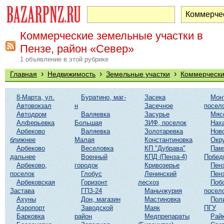
Коммерческие земельные участки в
Пензе, район «Север»
1 объявление в этой рубрике
›
›
›
Главная
Недвижимость
Земельные участки
Коммерчески
8-Марта, ул.
Буратино, маг-
Засека
Мон
Автовокзал
н
Засечное
посел
Автодром
Валяевка
Засурье
Мяс
Алферьевка
Большая
ЗИФ, поселок
Нах
Арбеково
Валяевка
Золотаревка
Нов
ближнее
Малая
Константиновка
Окр
Арбеково
Веселовка
КП "Дубрава"
Пам
дальнее
Военный
КПД (Пенза-4)
Побед
Арбеково,
городок
Кривозерье
Пенз
поселок
Глобус
Ленинский
Пенз
Арбековская
Горизонт
лесхоз
Поб
Застава
ГПЗ-24
Маньчжурия
посел
Ахуны
Дон, магазин
Мастиновка
Пол
Аэропорт
Заводской
Маяк
ПГУ
Барковка
район
Медпрепараты
Рай