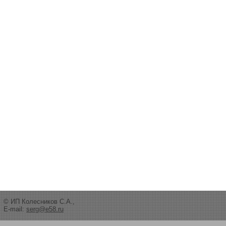
© ИП Колесников С.А.,
E-mail:
serg@e58.ru