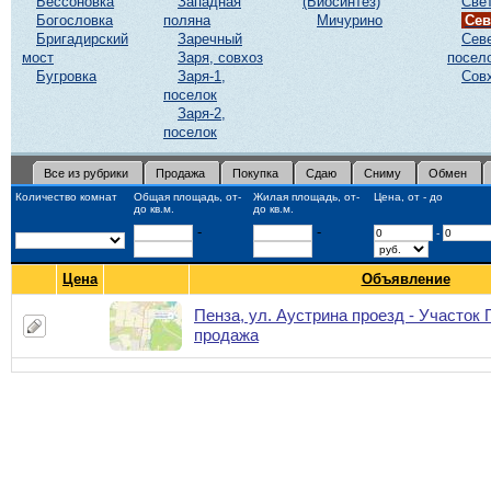
Бессоновка
Западная
(Биосинтез)
Све
Богословка
поляна
Мичурино
Сев
Бригадирский
Заречный
Сев
мост
Заря, совхоз
посел
Бугровка
Заря-1,
Сов
поселок
Заря-2,
поселок
Все из рубрики
Продажа
Покупка
Сдаю
Сниму
Обмен
Количество комнат
Общая площадь, от-
Жилая площадь, от-
Цена, от - до
до кв.м.
до кв.м.
-
-
-
Цена
Объявление
Пенза, ул. Аустрина проезд - Участок
продажа