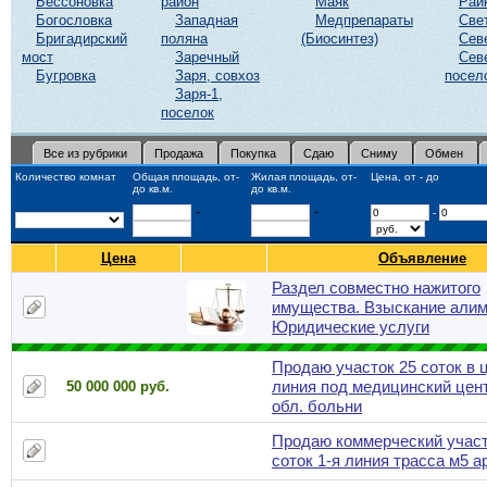
Бессоновка
район
Маяк
Рай
Богословка
Западная
Медпрепараты
Све
Бригадирский
поляна
(Биосинтез)
Сев
мост
Заречный
Сев
Бугровка
Заря, совхоз
посел
Заря-1,
поселок
Все из рубрики
Продажа
Покупка
Сдаю
Сниму
Обмен
Количество комнат
Общая площадь, от-
Жилая площадь, от-
Цена, от - до
до кв.м.
до кв.м.
-
-
-
Цена
Объявление
Раздел совместно нажитого
имущества. Взыскание алим
Юридические услуги
Продаю участок 25 соток в 
линия под медицинский цен
50 000 000 руб.
обл. больни
Продаю коммерческий участ
соток 1-я линия трасса м5 а