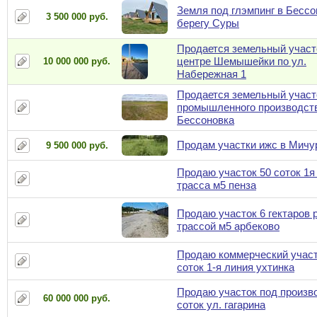
Земля под глэмпинг в Бессо
3 500 000 руб.
берегу Суры
Продается земельный участ
центре Шемышейки по ул.
10 000 000 руб.
Набережная 1
Продается земельный участ
промышленного производств
Бессоновка
Продам участки ижс в Мичу
9 500 000 руб.
Продаю участок 50 соток 1я
трасса м5 пенза
Продаю участок 6 гектаров 
трассой м5 арбеково
Продаю коммерческий участ
соток 1-я линия ухтинка
Продаю участок под произв
60 000 000 руб.
соток ул. гагарина