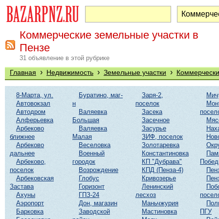
Коммерческие земельные участки в
Пензе
31 объявление в этой рубрике
›
›
›
Главная
Недвижимость
Земельные участки
Коммерчески
8-Марта, ул.
Буратино, маг-
Заря-2,
Мич
Автовокзал
н
поселок
Мон
Автодром
Валяевка
Засека
посел
Алферьевка
Большая
Засечное
Мяс
Арбеково
Валяевка
Засурье
Нах
ближнее
Малая
ЗИФ, поселок
Нов
Арбеково
Веселовка
Золотаревка
Окр
дальнее
Военный
Константиновка
Пам
Арбеково,
городок
КП "Дубрава"
Побе
поселок
Возрождение
КПД (Пенза-4)
Пен
Арбековская
Глобус
Кривозерье
Пен
Застава
Горизонт
Ленинский
Поб
Ахуны
ГПЗ-24
лесхоз
посел
Аэропорт
Дон, магазин
Маньчжурия
Пол
Барковка
Заводской
Мастиновка
ПГУ