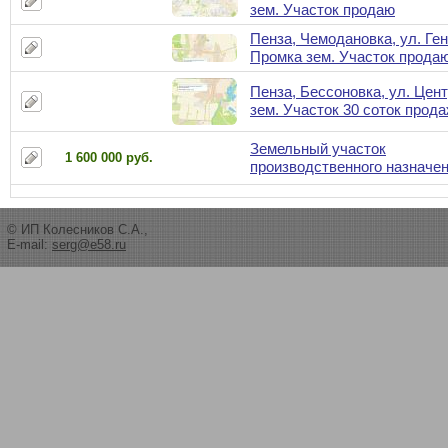
зем. Участок продаю
Пенза, Чемодановка, ул. Ген
Промка зем. Участок прода
Пенза, Бессоновка, ул. Цент
зем. Участок 30 соток прод
Земельный участок
1 600 000 руб.
производственного назначе
© ИП Колесников С.А.,
E-mail:
serg@e58.ru