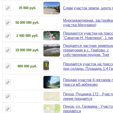
Сдам участок земли, центр 
35 000 руб.
Многоквартирная. застройка
50 000 000 руб.
участка Мичурино)
Продаются участки на трас
2 000 000 руб.
"Саратов-Н. Новгород", 1 ли
Продается частная земельн
территория в с. Грабово, с
10 000 000 руб.
собственным прудом. Торг
Продается участок на трассе
800 000 руб.
под склады. Площадь 1.4 Га
Продаю участок 6 гектаров 
трасса м5 арбеково
Пенза, Пушкина 172 - Участо
линия продается
Пенза, ул. Гагарина - Участ
продается