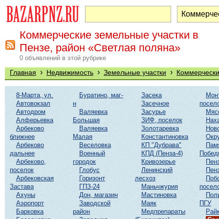
Коммерческие земельные участки в
Пензе, район «Светлая поляна»
0 объявлений в этой рубрике
›
›
›
Главная
Недвижимость
Земельные участки
Коммерчески
8-Марта, ул.
Буратино, маг-
Засека
Мон
Автовокзал
н
Засечное
посел
Автодром
Валяевка
Засурье
Мяс
Алферьевка
Большая
ЗИФ, поселок
Нах
Арбеково
Валяевка
Золотаревка
Нов
ближнее
Малая
Константиновка
Окр
Арбеково
Веселовка
КП "Дубрава"
Пам
дальнее
Военный
КПД (Пенза-4)
Побед
Арбеково,
городок
Кривозерье
Пенз
поселок
Глобус
Ленинский
Пенз
Арбековская
Горизонт
лесхоз
Поб
Застава
ГПЗ-24
Маньчжурия
посел
Ахуны
Дон, магазин
Мастиновка
Пол
Аэропорт
Заводской
Маяк
ПГУ
Барковка
район
Медпрепараты
Рай