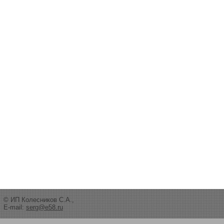
© ИП Колесников С.А.,
E-mail:
serg@e58.ru