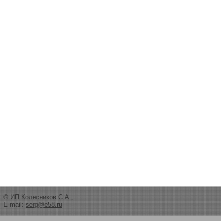
© ИП Колесников С.А.,
E-mail:
serg@e58.ru