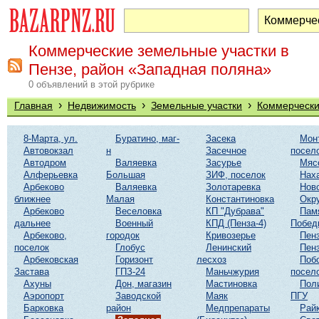
Коммерческие земельные участки в
Пензе, район «Западная поляна»
0 объявлений в этой рубрике
›
›
›
Главная
Недвижимость
Земельные участки
Коммерчески
8-Марта, ул.
Буратино, маг-
Засека
Мон
Автовокзал
н
Засечное
посел
Автодром
Валяевка
Засурье
Мяс
Алферьевка
Большая
ЗИФ, поселок
Нах
Арбеково
Валяевка
Золотаревка
Нов
ближнее
Малая
Константиновка
Окр
Арбеково
Веселовка
КП "Дубрава"
Пам
дальнее
Военный
КПД (Пенза-4)
Побед
Арбеково,
городок
Кривозерье
Пенз
поселок
Глобус
Ленинский
Пенз
Арбековская
Горизонт
лесхоз
Поб
Застава
ГПЗ-24
Маньчжурия
посел
Ахуны
Дон, магазин
Мастиновка
Пол
Аэропорт
Заводской
Маяк
ПГУ
Барковка
район
Медпрепараты
Рай