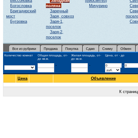
Бессоновка
Западная
(Биосинтез)
Све
Богословка
поляна
Мичурино
Сев
Бригадирский
Заречный
Сев
мост
Заря, совхоз
посел
Бугровка
Заря-1,
Сов
поселок
Заря-2,
поселок
Все из рубрики
Продажа
Покупка
Сдаю
Сниму
Обмен
Количество комнат
Общая площадь, от-
Жилая площадь, от-
Цена, от - до
до кв.м.
до кв.м.
-
-
-
Цена
Объявление
К страни