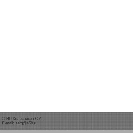
© ИП Колесников С.А.,
E-mail:
serg@e58.ru