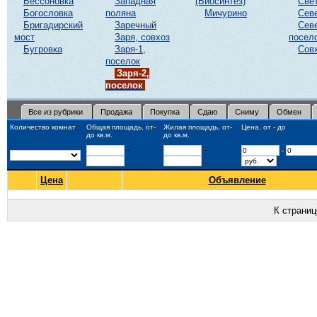
Бессоновка
Западная
(Биосинтез)
Све
Богословка
поляна
Мичурино
Сев
Бригадирский
Заречный
Сев
мост
Заря, совхоз
посел
Бугровка
Заря-1,
Сов
поселок
Заря-2,
поселок
Все из рубрики
Продажа
Покупка
Сдаю
Сниму
Обмен
Количество комнат
Общая площадь, от-
Жилая площадь, от-
Цена, от - до
до кв.м.
до кв.м.
-
-
-
Цена
Объявление
К страни