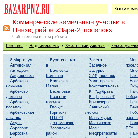
Коммерческие земельные участки в
Пензе, район «Заря-2, поселок»
0 объявлений в этой рубрике
›
›
›
Главная
Недвижимость
Земельные участки
Коммерчески
8-Марта, ул.
Буратино, маг-
Засека
Мон
Автовокзал
н
Засечное
посел
Автодром
Валяевка
Засурье
Мяс
Алферьевка
Большая
ЗИФ, поселок
Нах
Арбеково
Валяевка
Золотаревка
Нов
ближнее
Малая
Константиновка
Окр
Арбеково
Веселовка
КП "Дубрава"
Пам
дальнее
Военный
КПД (Пенза-4)
Побед
Арбеково,
городок
Кривозерье
Пенз
поселок
Глобус
Ленинский
Пенз
Арбековская
Горизонт
лесхоз
Поб
Застава
ГПЗ-24
Маньчжурия
посел
Ахуны
Дон, магазин
Мастиновка
Пол
Аэропорт
Заводской
Маяк
ПГУ
Барковка
район
Медпрепараты
Рай