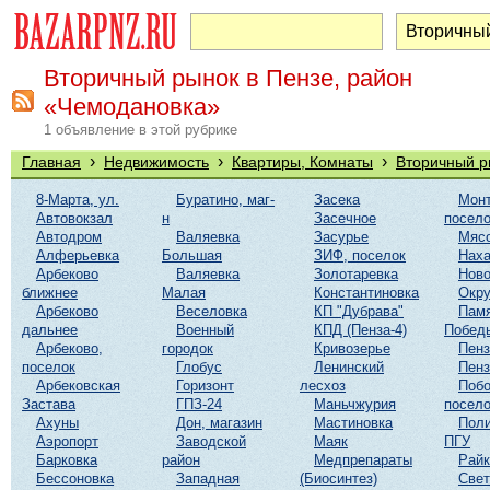
Вторичный рынок в Пензе, район
«Чемодановка»
1 объявление в этой рубрике
›
›
›
Главная
Недвижимость
Квартиры, Комнаты
Вторичный р
8-Марта, ул.
Буратино, маг-
Засека
Мон
Автовокзал
н
Засечное
посело
Автодром
Валяевка
Засурье
Мяс
Алферьевка
Большая
ЗИФ, поселок
Наха
Арбеково
Валяевка
Золотаревка
Ново
ближнее
Малая
Константиновка
Окр
Арбеково
Веселовка
КП "Дубрава"
Памя
дальнее
Военный
КПД (Пенза-4)
Побед
Арбеково,
городок
Кривозерье
Пенз
поселок
Глобус
Ленинский
Пенз
Арбековская
Горизонт
лесхоз
Побо
Застава
ГПЗ-24
Маньчжурия
посело
Ахуны
Дон, магазин
Мастиновка
Поли
Аэропорт
Заводской
Маяк
ПГУ
Барковка
район
Медпрепараты
Райк
Бессоновка
Западная
(Биосинтез)
Свет