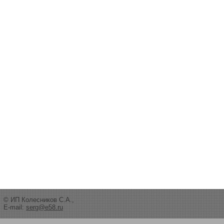
© ИП Колесников С.А.,
E-mail:
serg@e58.ru