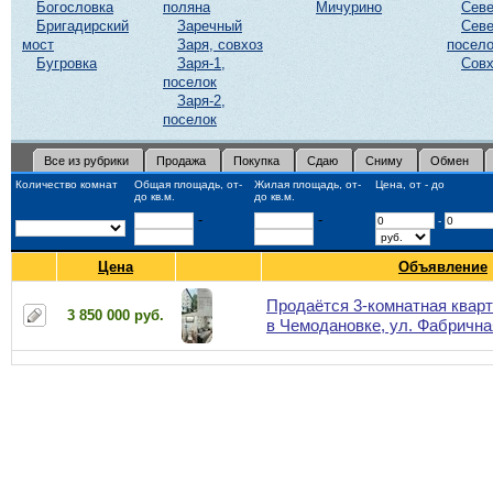
Богословка
поляна
Мичурино
Сев
Бригадирский
Заречный
Севе
мост
Заря, совхоз
посело
Бугровка
Заря-1,
Совх
поселок
Заря-2,
поселок
Все из рубрики
Продажа
Покупка
Сдаю
Сниму
Обмен
Количество комнат
Общая площадь, от-
Жилая площадь, от-
Цена, от - до
до кв.м.
до кв.м.
-
-
-
Цена
Объявление
Продаётся 3-комнатная квар
3 850 000 руб.
в Чемодановке, ул. Фабрична