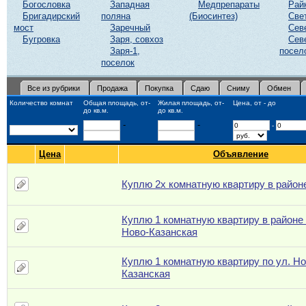
Богословка
Западная
Медпрепараты
Рай
Бригадирский
поляна
(Биосинтез)
Све
мост
Заречный
Сев
Бугровка
Заря, совхоз
Сев
Заря-1,
посел
поселок
Все из рубрики
Продажа
Покупка
Сдаю
Сниму
Обмен
Количество комнат
Общая площадь, от-
Жилая площадь, от-
Цена, от - до
до кв.м.
до кв.м.
-
-
-
Цена
Объявление
Куплю 2х комнатную квартиру в район
Куплю 1 комнатную квартиру в районе 
Ново-Казанская
Куплю 1 комнатную квартиру по ул. Но
Казанская