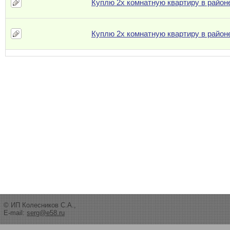
Куплю 2х комнатную квартиру в район
Куплю 2х комнатную квартиру в район
© ИП Колесников С.А.,
E-mail:
serg@e58.ru