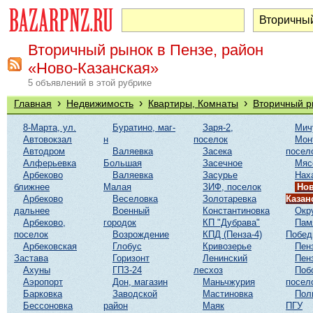
Вторичный рынок в Пензе, район
«Ново-Казанская»
5 объявлений в этой рубрике
›
›
›
Главная
Недвижимость
Квартиры, Комнаты
Вторичный р
8-Марта, ул.
Буратино, маг-
Заря-2,
Мич
Автовокзал
н
поселок
Мон
Автодром
Валяевка
Засека
посел
Алферьевка
Большая
Засечное
Мяс
Арбеково
Валяевка
Засурье
Нах
ближнее
Малая
ЗИФ, поселок
Нов
Арбеково
Веселовка
Золотаревка
Казан
дальнее
Военный
Константиновка
Окр
Арбеково,
городок
КП "Дубрава"
Пам
поселок
Возрождение
КПД (Пенза-4)
Побе
Арбековская
Глобус
Кривозерье
Пен
Застава
Горизонт
Ленинский
Пен
Ахуны
ГПЗ-24
лесхоз
Поб
Аэропорт
Дон, магазин
Маньчжурия
посел
Барковка
Заводской
Мастиновка
Пол
Бессоновка
район
Маяк
ПГУ