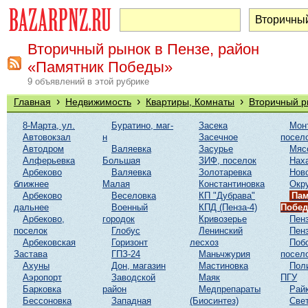
Вторичный рынок в Пензе, район
«Памятник Победы»
9 объявлений в этой рубрике
›
›
›
Главная
Недвижимость
Квартиры, Комнаты
Вторичный р
8-Марта, ул.
Буратино, маг-
Засека
Мон
Автовокзал
н
Засечное
посел
Автодром
Валяевка
Засурье
Мяс
Алферьевка
Большая
ЗИФ, поселок
Нах
Арбеково
Валяевка
Золотаревка
Нов
ближнее
Малая
Константиновка
Окр
Арбеково
Веселовка
КП "Дубрава"
Пам
дальнее
Военный
КПД (Пенза-4)
Побе
Арбеково,
городок
Кривозерье
Пенз
поселок
Глобус
Ленинский
Пенз
Арбековская
Горизонт
лесхоз
Поб
Застава
ГПЗ-24
Маньчжурия
посел
Ахуны
Дон, магазин
Мастиновка
Пол
Аэропорт
Заводской
Маяк
ПГУ
Барковка
район
Медпрепараты
Рай
Бессоновка
Западная
(Биосинтез)
Све