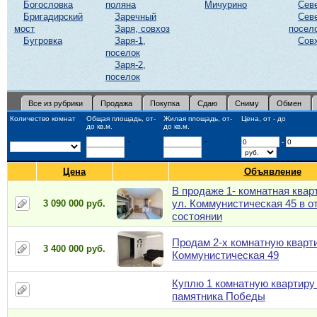
Богословка
поляна
Мичурино
Сев
Бригадирский
Заречный
Сев
мост
Заря, совхоз
посел
Бугровка
Заря-1,
Сов
поселок
Заря-2,
поселок
Все из рубрики
Продажа
Покупка
Сдаю
Сниму
Обмен
Количество комнат
Общая площадь, от-
Жилая площадь, от-
Цена, от - до
до кв.м.
до кв.м.
-
-
-
Цена
Объявление
В продаже 1- комнатная квар
ул. Коммунистическая 45 в о
3 090 000 руб.
состоянии
Продам 2-х комнатную кварти
3 400 000 руб.
Коммунистическая 49
Куплю 1 комнатную квартиру
памятника Победы