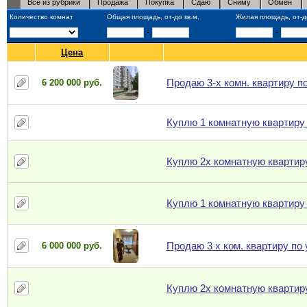
Все из рубрики
Продажа
Покупка
Сдаю
Сниму
Обмен
Количество комнат
Общая площадь, от-до кв.м.
Жилая площадь, от-до
-
-
Цена
Продаю 3-х комн. квартиру п
6 200 000 руб.
Куплю 1 комнатную квартиру
Куплю 2х комнатную квартир
Куплю 1 комнатную квартиру
Продаю 3 х ком. квартиру по
6 000 000 руб.
Куплю 2х комнатную квартир