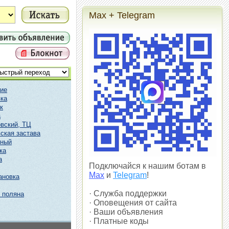
Max + Telegram
ие
ка
к
а
вский, ТЦ
ская застава
чный
ка
а
Подключайся к нашим ботам в
Max
и
Telegram
!
ановка
· Служба поддержки
 поляна
· Оповещения от сайта
· Ваши объявления
· Платные коды