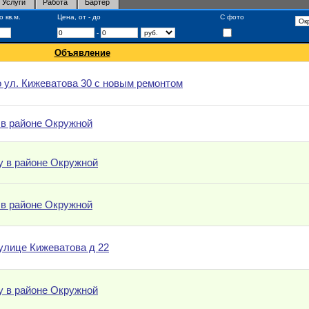
Услуги
Работа
Бартер
 кв.м.
Цена, от - до
С фото
-
Объявление
о ул. Кижеватова 30 c новым ремонтом
 в районе Окружной
у в районе Окружной
 в районе Окружной
 улице Кижеватова д 22
у в районе Окружной