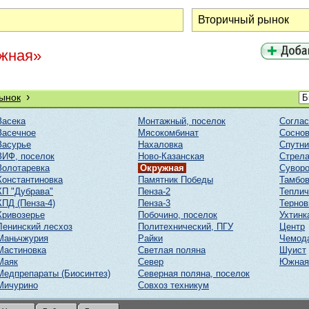
ужная»
›
ынок
Засека
Монтажный, поселок
Соглас
Засечное
Мясокомбинат
Соснов
Засурье
Нахаловка
Спутни
ЗИФ, поселок
Ново-Казанская
Стрел
Золотаревка
Окружная
Суворо
Константиновка
Памятник Победы
Тамбов
КП "Дубрава"
Пенза-2
Тепли
КПД (Пенза-4)
Пенза-3
Тернов
Кривозерье
Побочино, поселок
Ухтинк
Ленинский лесхоз
Политехнический, ПГУ
Центр
Маньчжурия
Райки
Чемод
Мастиновка
Светлая поляна
Шуист
Маяк
Север
Южная
Медпрепараты (Биосинтез)
Северная поляна, поселок
Мичурино
Совхоз техникум