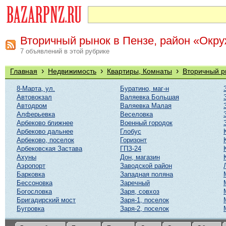
Вторичный рынок в Пензе, район «Окр
7 объявлений в этой рубрике
›
›
›
Главная
Недвижимость
Квартиры, Комнаты
Вторичный р
8-Марта, ул.
Буратино, маг-н
Автовокзал
Валяевка Большая
Автодром
Валяевка Малая
Алферьевка
Веселовка
Арбеково ближнее
Военный городок
Арбеково дальнее
Глобус
Арбеково, поселок
Горизонт
Арбековская Застава
ГПЗ-24
Ахуны
Дон, магазин
Аэропорт
Заводской район
Барковка
Западная поляна
Бессоновка
Заречный
Богословка
Заря, совхоз
Бригадирский мост
Заря-1, поселок
Бугровка
Заря-2, поселок