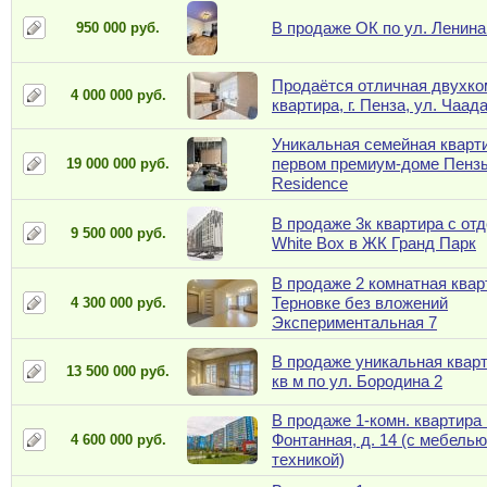
В продаже ОК по ул. Ленина
950 000 руб.
Продаётся отличная двухко
4 000 000 руб.
квартира, г. Пенза, ул. Чаад
Уникальная семейная кварт
первом премиум-доме Пенз
19 000 000 руб.
Residence
В продаже 3к квартира с от
9 500 000 руб.
White Box в ЖК Гранд Парк
В продаже 2 комнатная квар
Терновке без вложений
4 300 000 руб.
Экспериментальная 7
В продаже уникальная кварт
13 500 000 руб.
кв м по ул. Бородина 2
В продаже 1-комн. квартира 
Фонтанная, д. 14 (с мебелью
4 600 000 руб.
техникой)