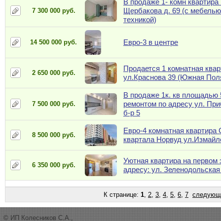
В продаже 1- комн квартира 
Щербакова д. 69 (с мебелью
7 300 000 руб.
техникой)
Евро-3 в центре
14 500 000 руб.
Продается 1 комнатная квар
2 650 000 руб.
ул.Краснова 39 (Южная Пол
В продаже 1к. кв площадью 
ремонтом по адресу ул. Пр
7 500 000 руб.
б-р 5
Евро-4 комнатная квартира 
8 500 000 руб.
квартала Норвуд ул.Измайл
Уютная квартира на первом 
6 350 000 руб.
адресу: ул. Зеленодольская
К странице:
1
,
2
,
3
,
4
,
5
,
6
,
7
следующ
© ИП Колесников С.А.,