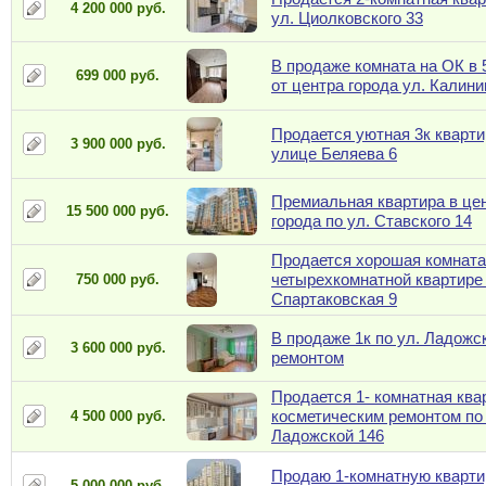
4 200 000 руб.
ул. Циолковского 33
В продаже комната на ОК в 
699 000 руб.
от центра города ул. Калини
Продается уютная 3к кварти
3 900 000 руб.
улице Беляева 6
Премиальная квартира в це
15 500 000 руб.
города по ул. Ставского 14
Продается хорошая комната
четырехкомнатной квартире 
750 000 руб.
Спартаковская 9
В продаже 1к по ул. Ладожск
3 600 000 руб.
ремонтом
Продается 1- комнатная ква
косметическим ремонтом по 
4 500 000 руб.
Ладожской 146
Продаю 1-комнатную квартир
5 000 000 руб.