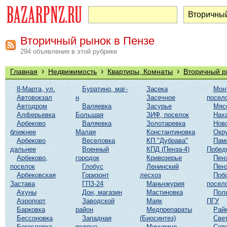
Вторичный рынок в Пензе
294 объявления в этой рубрике
›
›
›
Главная
Недвижимость
Квартиры, Комнаты
Вторичный р
8-Марта, ул.
Буратино, маг-
Засека
Мон
Автовокзал
н
Засечное
посел
Автодром
Валяевка
Засурье
Мяс
Алферьевка
Большая
ЗИФ, поселок
Нах
Арбеково
Валяевка
Золотаревка
Нов
ближнее
Малая
Константиновка
Окр
Арбеково
Веселовка
КП "Дубрава"
Пам
дальнее
Военный
КПД (Пенза-4)
Побед
Арбеково,
городок
Кривозерье
Пенз
поселок
Глобус
Ленинский
Пенз
Арбековская
Горизонт
лесхоз
Поб
Застава
ГПЗ-24
Маньчжурия
посел
Ахуны
Дон, магазин
Мастиновка
Пол
Аэропорт
Заводской
Маяк
ПГУ
Барковка
район
Медпрепараты
Рай
Бессоновка
Западная
(Биосинтез)
Све
Богословка
поляна
Мичурино
Сев