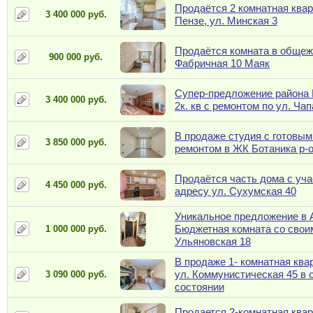
Продаётся 2 комнатная квар
3 400 000 руб.
Пензе, ул. Минская 3
Продаётся комната в общеж
900 000 руб.
Фабричная 10 Маяк
Супер-предложение района 
3 400 000 руб.
2к. кв с ремонтом по ул. Чап
В продаже студия с готовы
3 850 000 руб.
ремонтом в ЖК Ботаника р-
Продаётся часть дома с уча
4 450 000 руб.
адресу ул. Сухумская 40
Уникальное предложение в 
Бюджетная комната со свои
1 000 000 руб.
Ульяновская 18
В продаже 1- комнатная ква
ул. Коммунистическая 45 в 
3 090 000 руб.
состоянии
Продается 2-комнатная квар