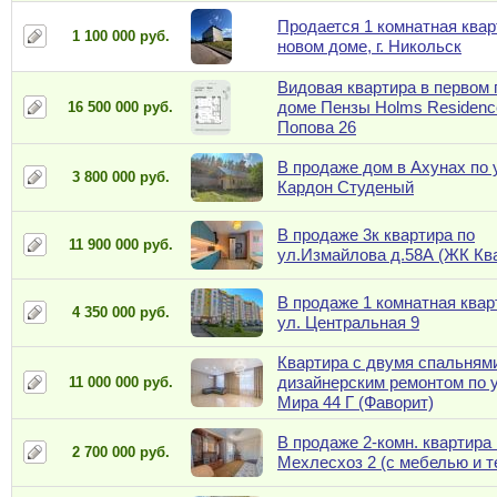
Продается 1 комнатная квар
1 100 000 руб.
новом доме, г. Никольск
Видовая квартира в первом
доме Пензы Holms Residence
16 500 000 руб.
Попова 26
В продаже дом в Ахунах по 
3 800 000 руб.
Кардон Студеный
В продаже 3к квартира по
11 900 000 руб.
ул.Измайлова д.58А (ЖК Ква
В продаже 1 комнатная квар
4 350 000 руб.
ул. Центральная 9
Квартира с двумя спальням
дизайнерским ремонтом по 
11 000 000 руб.
Мира 44 Г (Фаворит)
В продаже 2-комн. квартира 
2 700 000 руб.
Мехлесхоз 2 (с мебелью и т