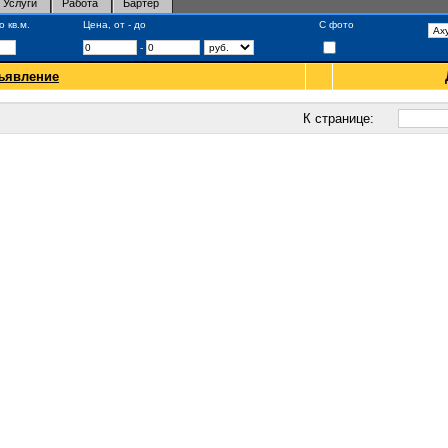
Услуги
Работа
Бартер
 кв.м.
Цена, от - до
С фото
-
ъявление
К странице: