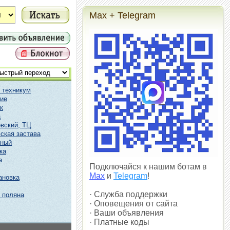
Max + Telegram
 техникум
ие
к
а
вский, ТЦ
ская застава
чный
ка
а
Подключайся к нашим ботам в
Max
и
Telegram
!
ановка
· Служба поддержки
 поляна
· Оповещения от сайта
· Ваши объявления
· Платные коды