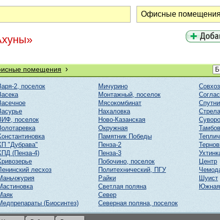
Ахуны»
›
исные помещения
Заря-2, поселок
Мичурино
Совхоз
Засека
Монтажный, поселок
Соглас
Засечное
Мясокомбинат
Спутни
Засурье
Нахаловка
Стрел
ЗИФ, поселок
Ново-Казанская
Суворо
Золотаревка
Окружная
Тамбов
Константиновка
Памятник Победы
Тепли
КП "Дубрава"
Пенза-2
Тернов
КПД (Пенза-4)
Пенза-3
Ухтинк
Кривозерье
Побочино, поселок
Центр
Ленинский лесхоз
Политехнический, ПГУ
Чемод
Маньчжурия
Райки
Шуист
Мастиновка
Светлая поляна
Южная
Маяк
Север
Медпрепараты (Биосинтез)
Северная поляна, поселок