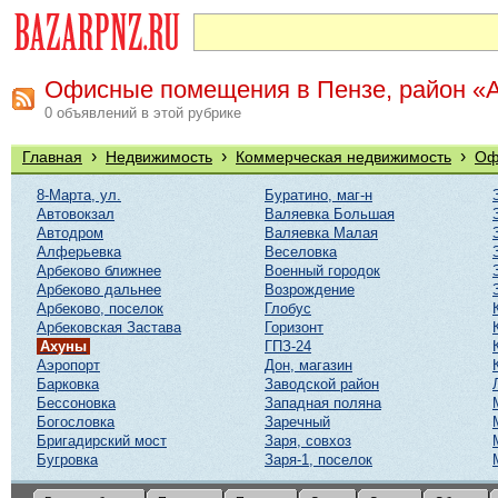
Офисные помещения в Пензе, район «
0 объявлений в этой рубрике
›
›
›
Главная
Недвижимость
Коммерческая недвижимость
Оф
8-Марта, ул.
Буратино, маг-н
Автовокзал
Валяевка Большая
Автодром
Валяевка Малая
Алферьевка
Веселовка
Арбеково ближнее
Военный городок
Арбеково дальнее
Возрождение
Арбеково, поселок
Глобус
Арбековская Застава
Горизонт
Ахуны
ГПЗ-24
Аэропорт
Дон, магазин
Барковка
Заводской район
Бессоновка
Западная поляна
Богословка
Заречный
Бригадирский мост
Заря, совхоз
Бугровка
Заря-1, поселок