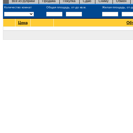
Все из рубрики
Продажа
Покупка
Сдаю
Сниму
Обмен
Количество комнат
Общая площадь, от-до кв.м.
Жилая площадь, от-до
-
-
Цена
Об