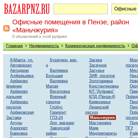
Офисные помещения в Пензе, район
«Маньчжурия»
0 объявлений в этой рубрике
›
›
›
Главная
Недвижимость
Коммерческая недвижимость
Оф
8-Марта, ул.
Буратино, маг-
Засека
Мон
Автовокзал
н
Засечное
посел
Автодром
Валяевка
Засурье
Мяс
Алферьевка
Большая
ЗИФ, поселок
Нах
Арбеково
Валяевка
Золотаревка
Нов
ближнее
Малая
Константиновка
Окр
Арбеково
Веселовка
КП "Дубрава"
Пам
дальнее
Военный
КПД (Пенза-4)
Побед
Арбеково,
городок
Кривозерье
Пенз
поселок
Глобус
Ленинский
Пенз
Арбековская
Горизонт
лесхоз
Поб
Застава
ГПЗ-24
Маньчжурия
посел
Ахуны
Дон, магазин
Мастиновка
Пол
Аэропорт
Заводской
Маяк
ПГУ
Барковка
район
Медпрепараты
Рай