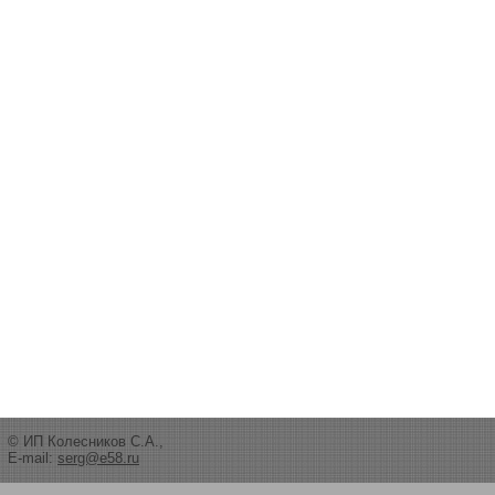
© ИП Колесников С.А.,
E-mail:
serg@e58.ru