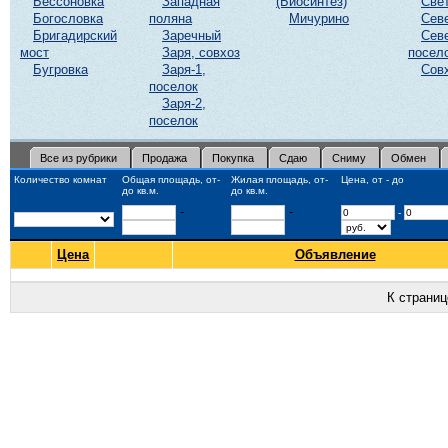
Бессоновка
Западная
(Биосинтез)
Све
Богословка
поляна
Мичурино
Сев
Бригадирский
Заречный
Сев
мост
Заря, совхоз
посел
Бугровка
Заря-1,
Сов
поселок
Заря-2,
поселок
Все из рубрики
Продажа
Покупка
Сдаю
Сниму
Обмен
Количество комнат
Общая площадь, от-
Жилая площадь, от-
Цена, от - до
до кв.м.
до кв.м.
-
-
-
Цена
Объявление
К страни