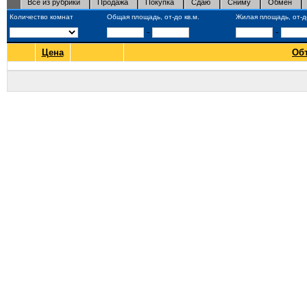
Все из рубрики
Продажа
Покупка
Сдаю
Сниму
Обмен
Количество комнат
Общая площадь, от-до кв.м.
Жилая площадь, от-до
-
-
Цена
Об