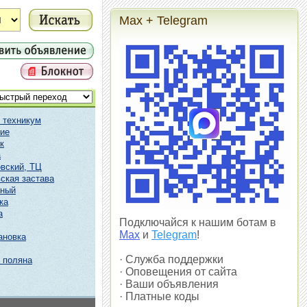
Max + Telegram
 техникум
ие
к
а
вский, ТЦ
ская застава
чный
ка
а
Подключайся к нашим ботам в
Max
и
Telegram
!
ановка
· Служба поддержки
 поляна
· Оповещения от сайта
· Ваши объявления
· Платные коды