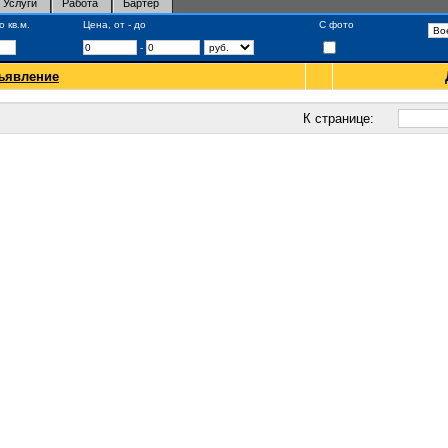
Услуги
Работа
Бартер
 кв.м.
Цена, от - до
С фото
-
ъявление
К странице: