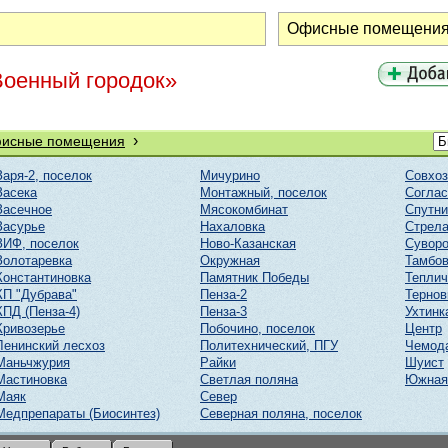
Военный городок»
›
исные помещения
Заря-2, поселок
Мичурино
Совхоз
Засека
Монтажный, поселок
Соглас
Засечное
Мясокомбинат
Спутни
Засурье
Нахаловка
Стрел
ЗИФ, поселок
Ново-Казанская
Суворо
Золотаревка
Окружная
Тамбов
Константиновка
Памятник Победы
Тепли
КП "Дубрава"
Пенза-2
Тернов
КПД (Пенза-4)
Пенза-3
Ухтинк
Кривозерье
Побочино, поселок
Центр
Ленинский лесхоз
Политехнический, ПГУ
Чемод
Маньчжурия
Райки
Шуист
Мастиновка
Светлая поляна
Южная
Маяк
Север
Медпрепараты (Биосинтез)
Северная поляна, поселок