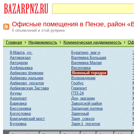
Офисные помещения в Пензе, район «
0 объявлений в этой рубрике
›
›
›
Главная
Недвижимость
Коммерческая недвижимость
Оф
8-Марта, ул.
Буратино, маг-н
Автовокзал
Валяевка Большая
Автодром
Валяевка Малая
Алферьевка
Веселовка
Арбеково ближнее
Военный городок
Арбеково дальнее
Возрождение
Арбеково, поселок
Глобус
Арбековская Застава
Горизонт
Ахуны
ГПЗ-24
Аэропорт
Дон, магазин
Барковка
Заводской район
Бессоновка
Западная поляна
Богословка
Заречный
Бригадирский мост
Заря, совхоз
Бугровка
Заря-1, поселок