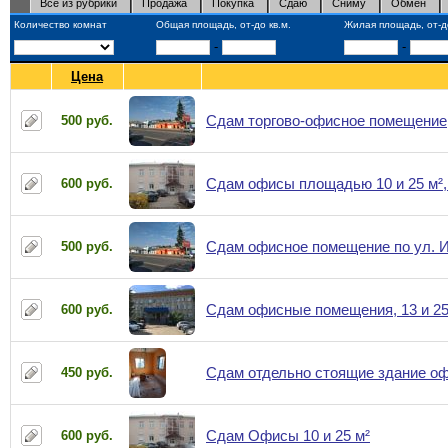
Все из рубрики
Продажа
Покупка
Сдаю
Сниму
Обмен
Количество комнат
Общая площадь, от-до кв.м.
Жилая площадь, от-до
-
-
Цена
Сдам торгово-офисное помещение, 
500 руб.
Сдам офисы площадью 10 и 25 м²,
600 руб.
Сдам офисное помещение по ул. И
500 руб.
Сдам офисные помещения, 13 и 25
600 руб.
Сдам отдельно стоящие здание офи
450 руб.
Сдам Офисы 10 и 25 м²
600 руб.