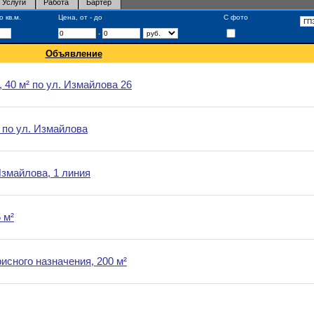
Услуги
Работа
Бартер
 кв.м.
Цена, от - до
С фото
-
Объявление
40 м² по ул. Измайлова 26
 по ул. Измайлова
змайлова, 1 линия
 м²
сного назначения, 200 м²