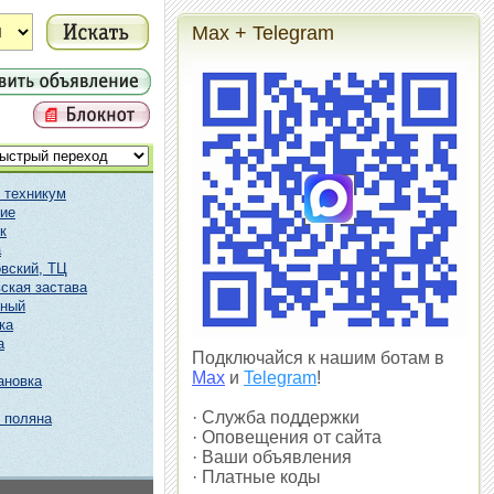
Max + Telegram
 техникум
ие
к
а
вский, ТЦ
ская застава
чный
ка
а
Подключайся к нашим ботам в
Max
и
Telegram
!
ановка
· Служба поддержки
 поляна
· Оповещения от сайта
· Ваши объявления
· Платные коды