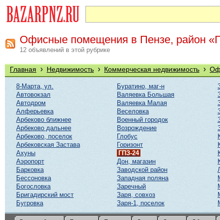
Офисные помещения в Пензе, район «
12 объявлений в этой рубрике
›
›
›
Главная
Недвижимость
Коммерческая недвижимость
Оф
8-Марта, ул.
Буратино, маг-н
Автовокзал
Валяевка Большая
Автодром
Валяевка Малая
Алферьевка
Веселовка
Арбеково ближнее
Военный городок
Арбеково дальнее
Возрождение
Арбеково, поселок
Глобус
Арбековская Застава
Горизонт
Ахуны
ГПЗ-24
Аэропорт
Дон, магазин
Барковка
Заводской район
Бессоновка
Западная поляна
Богословка
Заречный
Бригадирский мост
Заря, совхоз
Бугровка
Заря-1, поселок