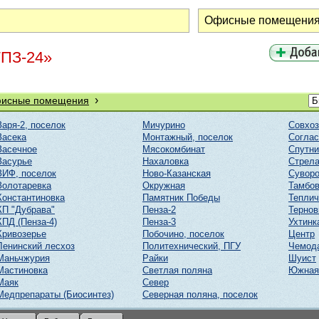
ГПЗ-24»
›
исные помещения
Заря-2, поселок
Мичурино
Совхоз
Засека
Монтажный, поселок
Соглас
Засечное
Мясокомбинат
Спутни
Засурье
Нахаловка
Стрел
ЗИФ, поселок
Ново-Казанская
Суворо
Золотаревка
Окружная
Тамбов
Константиновка
Памятник Победы
Тепли
КП "Дубрава"
Пенза-2
Тернов
КПД (Пенза-4)
Пенза-3
Ухтинк
Кривозерье
Побочино, поселок
Центр
Ленинский лесхоз
Политехнический, ПГУ
Чемод
Маньчжурия
Райки
Шуист
Мастиновка
Светлая поляна
Южная
Маяк
Север
Медпрепараты (Биосинтез)
Северная поляна, поселок