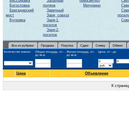
Бессоновка
Западная
(Биосинтез)
Све
Богословка
поляна
Мичурино
Сев
Бригадирский
Заречный
Сев
мост
Заря, совхоз
посел
Бугровка
Заря-1,
Сов
поселок
Заря-2,
поселок
Все из рубрики
Продажа
Покупка
Сдаю
Сниму
Обмен
Количество комнат
Общая площадь, от-
Жилая площадь, от-
Цена, от - до
до кв.м.
до кв.м.
-
-
-
Цена
Объявление
К страни