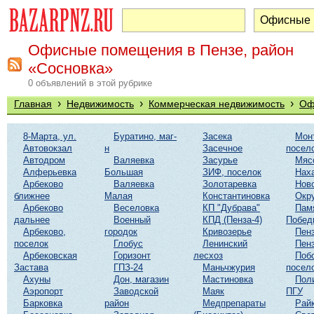
Офисные помещения в Пензе, район
«Сосновка»
0 объявлений в этой рубрике
›
›
›
Главная
Недвижимость
Коммерческая недвижимость
Оф
8-Марта, ул.
Буратино, маг-
Засека
Мон
Автовокзал
н
Засечное
посел
Автодром
Валяевка
Засурье
Мяс
Алферьевка
Большая
ЗИФ, поселок
Нах
Арбеково
Валяевка
Золотаревка
Нов
ближнее
Малая
Константиновка
Окр
Арбеково
Веселовка
КП "Дубрава"
Пам
дальнее
Военный
КПД (Пенза-4)
Побед
Арбеково,
городок
Кривозерье
Пенз
поселок
Глобус
Ленинский
Пенз
Арбековская
Горизонт
лесхоз
Поб
Застава
ГПЗ-24
Маньчжурия
посел
Ахуны
Дон, магазин
Мастиновка
Пол
Аэропорт
Заводской
Маяк
ПГУ
Барковка
район
Медпрепараты
Рай