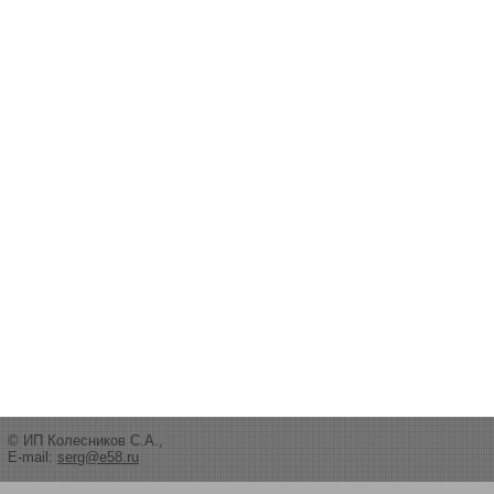
© ИП Колесников С.А.,
E-mail:
serg@e58.ru