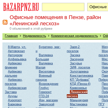
Офисные помещения в Пензе, район
«Ленинский лесхоз»
0 объявлений в этой рубрике
›
›
›
Главная
Недвижимость
Коммерческая недвижимость
Оф
8-Марта, ул.
Буратино, маг-
Заря-2,
Мич
Автовокзал
н
поселок
Мон
Автодром
Валяевка
Засека
посел
Алферьевка
Большая
Засечное
Мяс
Арбеково
Валяевка
Засурье
Нах
ближнее
Малая
ЗИФ, поселок
Нов
Арбеково
Веселовка
Золотаревка
Окр
дальнее
Военный
Константиновка
Пам
Арбеково,
городок
КП "Дубрава"
Побе
поселок
Возрождение
КПД (Пенза-4)
Пен
Арбековская
Глобус
Кривозерье
Пен
Застава
Горизонт
Ленинский
Поб
Ахуны
ГПЗ-24
лесхоз
посел
Аэропорт
Дон, магазин
Маньчжурия
Пол
Барковка
Заводской
Мастиновка
ПГУ