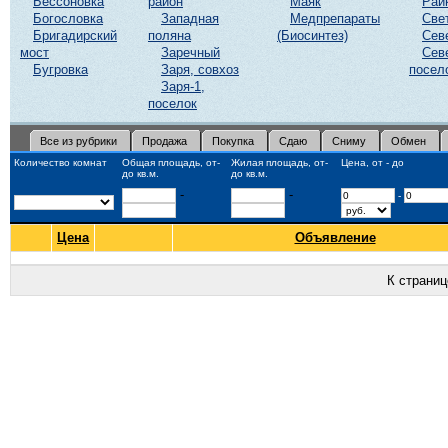
Бессоновка
район
Маяк
Рай
Богословка
Западная
Медпрепараты
Све
Бригадирский
поляна
(Биосинтез)
Сев
мост
Заречный
Сев
Бугровка
Заря, совхоз
посел
Заря-1,
поселок
Все из рубрики
Продажа
Покупка
Сдаю
Сниму
Обмен
Количество комнат
Общая площадь, от-
Жилая площадь, от-
Цена, от - до
до кв.м.
до кв.м.
-
-
-
Цена
Объявление
К страни