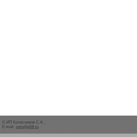
© ИП Колесников С.А.,
E-mail:
serg@e58.ru