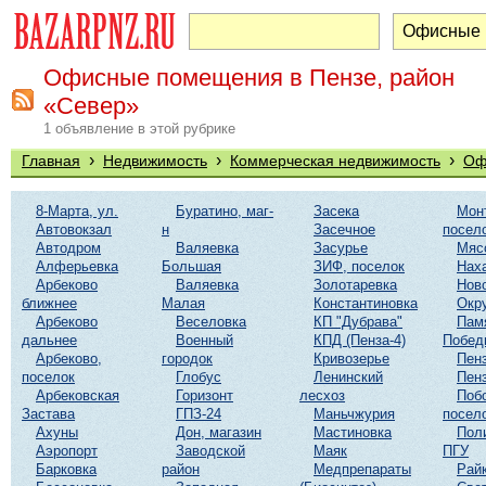
Офисные помещения в Пензе, район
«Север»
1 объявление в этой рубрике
›
›
›
Главная
Недвижимость
Коммерческая недвижимость
Оф
8-Марта, ул.
Буратино, маг-
Засека
Мон
Автовокзал
н
Засечное
посел
Автодром
Валяевка
Засурье
Мяс
Алферьевка
Большая
ЗИФ, поселок
Нах
Арбеково
Валяевка
Золотаревка
Нов
ближнее
Малая
Константиновка
Окр
Арбеково
Веселовка
КП "Дубрава"
Пам
дальнее
Военный
КПД (Пенза-4)
Побед
Арбеково,
городок
Кривозерье
Пенз
поселок
Глобус
Ленинский
Пенз
Арбековская
Горизонт
лесхоз
Поб
Застава
ГПЗ-24
Маньчжурия
посел
Ахуны
Дон, магазин
Мастиновка
Пол
Аэропорт
Заводской
Маяк
ПГУ
Барковка
район
Медпрепараты
Рай