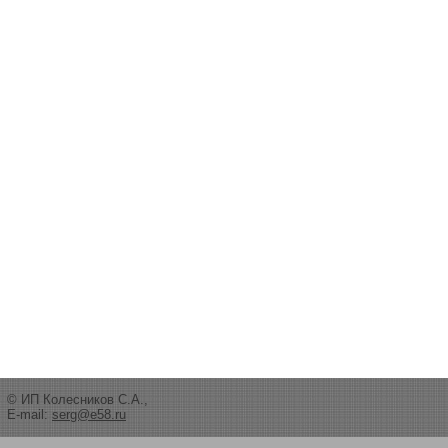
© ИП Колесников С.А.,
E-mail:
serg@e58.ru