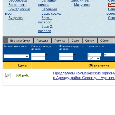
Бессоновка
Западная
(Биосинтез)
Све
Богословка
поляна
Мичурино
Сев
Бригадирский
Заречный
Сев
мост
Заря, совхоз
посел
Бугровка
Заря-1,
Сов
поселок
Заря-2,
поселок
Все из рубрики
Продажа
Покупка
Сдаю
Сниму
Обмен
Количество комнат
Общая площадь, от-
Жилая площадь, от-
Цена, от - до
до кв.м.
до кв.м.
-
-
-
Цена
Объявление
Предлагаем коммерческие офисн
660 руб.
в Аренду, район Север ул. Аустрин