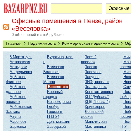
Офисные помещения в Пензе, район
«Веселовка»
0 объявлений в этой рубрике
›
›
›
Главная
Недвижимость
Коммерческая недвижимость
Оф
8-Марта, ул.
Буратино, маг-
Заря-2,
Мич
Автовокзал
н
поселок
Мон
Автодром
Валяевка
Засека
посел
Алферьевка
Большая
Засечное
Мяс
Арбеково
Валяевка
Засурье
Нах
ближнее
Малая
ЗИФ, поселок
Нов
Арбеково
Веселовка
Золотаревка
Окр
дальнее
Военный
Константиновка
Пам
Арбеково,
городок
КП "Дубрава"
Побе
поселок
Возрождение
КПД (Пенза-4)
Пен
Арбековская
Глобус
Кривозерье
Пен
Застава
Горизонт
Ленинский
Поб
Ахуны
ГПЗ-24
лесхоз
посел
Аэропорт
Дон, магазин
Маньчжурия
Пол
Барковка
Заводской
Мастиновка
ПГУ