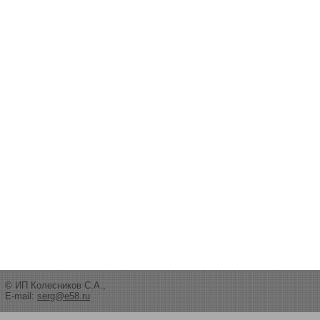
© ИП Колесников С.А.,
E-mail:
serg@e58.ru