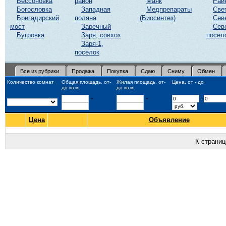
Бессоновка
район
Маяк
Рай
Богословка
Западная
Медпрепараты
Све
Бригадирский
поляна
(Биосинтез)
Сев
мост
Заречный
Сев
Бугровка
Заря, совхоз
посел
Заря-1,
поселок
Все из рубрики
Продажа
Покупка
Сдаю
Сниму
Обмен
Количество комнат
Общая площадь, от-
Жилая площадь, от-
Цена, от - до
до кв.м.
до кв.м.
-
-
-
Цена
Объявление
К страни