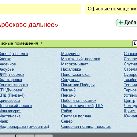
Арбеково дальнее»
›
исные помещения
Заря-2, поселок
Мичурино
Совхоз
Засека
Монтажный, поселок
Соглас
Засечное
Мясокомбинат
Спутни
Засурье
Нахаловка
Стрел
ЗИФ, поселок
Ново-Казанская
Суворо
Золотаревка
Окружная
Тамбов
Константиновка
Памятник Победы
Тепли
КП "Дубрава"
Пенза-2
Тернов
КПД (Пенза-4)
Пенза-3
Ухтинк
Кривозерье
Побочино, поселок
Центр
Ленинский лесхоз
Политехнический, ПГУ
Чемод
Маньчжурия
Райки
Шуист
Мастиновка
Светлая поляна
Южная
Маяк
Север
Медпрепараты (Биосинтез)
Северная поляна, поселок