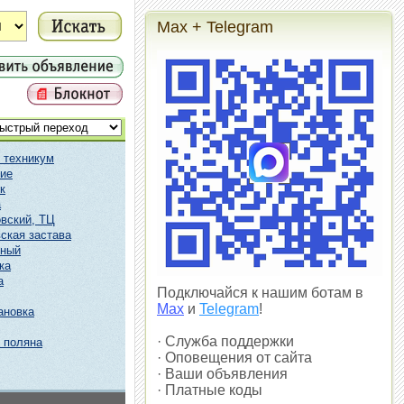
Max + Telegram
 техникум
ие
к
а
вский, ТЦ
ская застава
чный
ка
а
Подключайся к нашим ботам в
Max
и
Telegram
!
ановка
· Служба поддержки
 поляна
· Оповещения от сайта
· Ваши объявления
· Платные коды