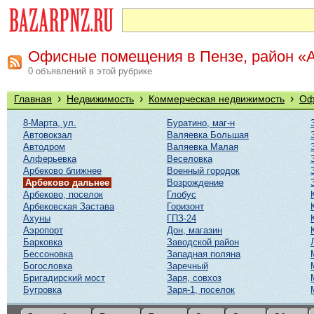
Офисные помещения в Пензе, район «
0 объявлений в этой рубрике
›
›
›
Главная
Недвижимость
Коммерческая недвижимость
Оф
8-Марта, ул.
Буратино, маг-н
Автовокзал
Валяевка Большая
Автодром
Валяевка Малая
Алферьевка
Веселовка
Арбеково ближнее
Военный городок
Арбеково дальнее
Возрождение
Арбеково, поселок
Глобус
Арбековская Застава
Горизонт
Ахуны
ГПЗ-24
Аэропорт
Дон, магазин
Барковка
Заводской район
Бессоновка
Западная поляна
Богословка
Заречный
Бригадирский мост
Заря, совхоз
Бугровка
Заря-1, поселок