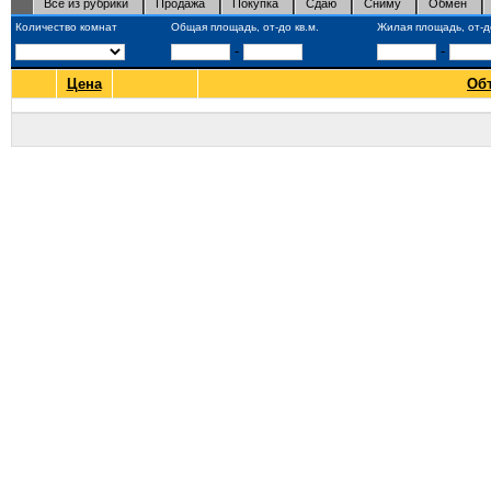
Все из рубрики
Продажа
Покупка
Сдаю
Сниму
Обмен
Количество комнат
Общая площадь, от-до кв.м.
Жилая площадь, от-до
-
-
Цена
Об