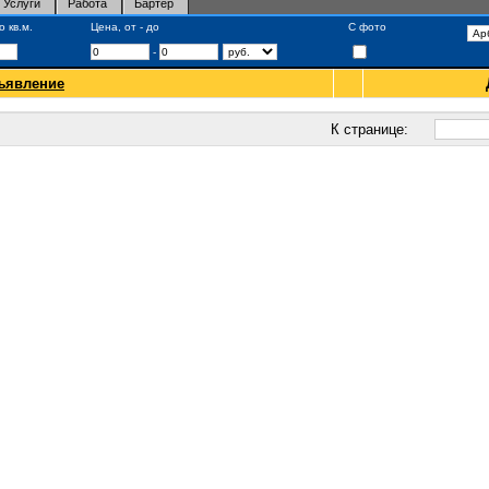
Услуги
Работа
Бартер
 кв.м.
Цена, от - до
С фото
-
ъявление
К странице: