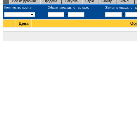
Все из рубрики
Продажа
Покупка
Сдаю
Сниму
Обмен
Количество комнат
Общая площадь, от-до кв.м.
Жилая площадь, от-до
-
-
Цена
Об