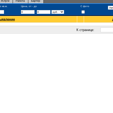
Услуги
Работа
Бартер
 кв.м.
Цена, от - до
С фото
-
ъявление
К странице: