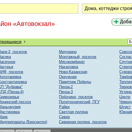
айон «Автовокзал»
›
строящиеся
Заря-2, поселок
Мичурино
Совхоз
Засека
Монтажный, поселок
Соглас
Засечное
Мясокомбинат
Спутни
Засурье
Нахаловка
Стрел
ЗИФ, поселок
Ново-Казанская
Суворо
Золотаревка
Окружная
Тамбов
Константиновка
Памятник Победы
Тепли
КП "Дубрава"
Пенза-2
Тернов
КПД (Пенза-4)
Пенза-3
Ухтинк
Кривозерье
Побочино, поселок
Центр
Ленинский лесхоз
Политехнический, ПГУ
Чемод
Маньчжурия
Райки
Шуист
Мастиновка
Светлая поляна
Южная
Маяк
Север
Медпрепараты (Биосинтез)
Северная поляна, поселок