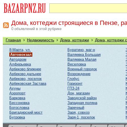
Дома, коттеджи строящиеся в Пензе, р
0 объявлений в этой рубрике
›
›
›
Главная
Недвижимость
Дома, коттеджи
Дома, коттеджи 
8-Марта, ул.
Буратино, маг-н
Автовокзал
Валяевка Большая
Автодром
Валяевка Малая
Алферьевка
Веселовка
Арбеково ближнее
Военный городок
Арбеково дальнее
Возрождение
Арбеково, поселок
Глобус
Арбековская Застава
Горизонт
Ахуны
ГПЗ-24
Аэропорт
Дон, магазин
Барковка
Заводской район
Бессоновка
Западная поляна
Богословка
Заречный
Бригадирский мост
Заря, совхоз
Бугровка
Заря-1, поселок