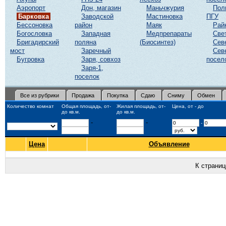
Аэропорт
Дон, магазин
Маньчжурия
Пол
Барковка
Заводской
Мастиновка
ПГУ
Бессоновка
район
Маяк
Рай
Богословка
Западная
Медпрепараты
Све
Бригадирский
поляна
(Биосинтез)
Сев
мост
Заречный
Сев
Бугровка
Заря, совхоз
посел
Заря-1,
поселок
Все из рубрики
Продажа
Покупка
Сдаю
Сниму
Обмен
Количество комнат
Общая площадь, от-
Жилая площадь, от-
Цена, от - до
до кв.м.
до кв.м.
-
-
-
Цена
Объявление
К страни