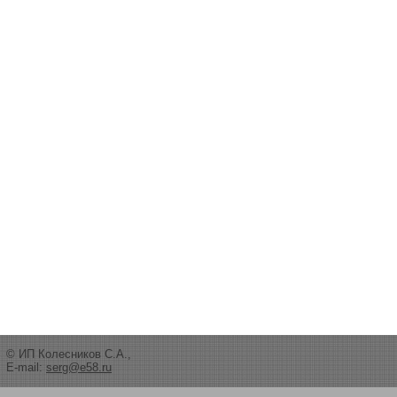
© ИП Колесников С.А.,
E-mail:
serg@e58.ru