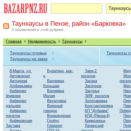
Таунхаусы в Пензе, район «Барковка»
0 объявлений в этой рубрике
›
›
›
Главная
Недвижимость
Таунхаусы
Таунхаусы готовые
Таунхаусы 
1
Таунхаусы на заказ
0
8-Марта, ул.
Буратино, маг-
Заря-2,
Мич
Автовокзал
н
поселок
Мон
Автодром
Валяевка
Засека
посел
Алферьевка
Большая
Засечное
Мяс
Арбеково
Валяевка
Засурье
Нах
ближнее
Малая
ЗИФ, поселок
Нов
Арбеково
Веселовка
Золотаревка
Окр
дальнее
Военный
Константиновка
Пам
Арбеково,
городок
КП "Дубрава"
Побе
поселок
Возрождение
КПД (Пенза-4)
Пен
Арбековская
Глобус
Кривозерье
Пен
Застава
Горизонт
Ленинский
Поб
Ахуны
ГПЗ-24
лесхоз
посел