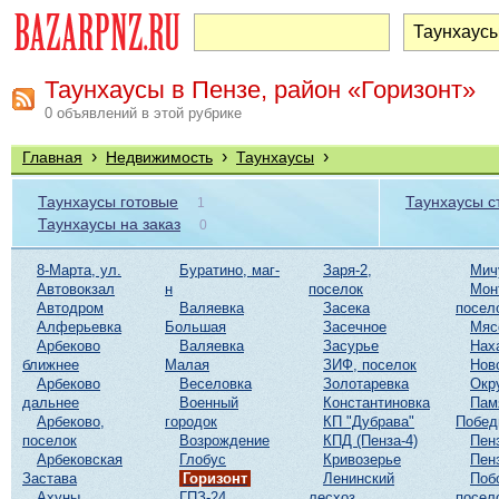
Таунхаусы в Пензе, район «Горизонт»
0 объявлений в этой рубрике
›
›
›
Главная
Недвижимость
Таунхаусы
Таунхаусы готовые
Таунхаусы 
1
Таунхаусы на заказ
0
8-Марта, ул.
Буратино, маг-
Заря-2,
Мич
Автовокзал
н
поселок
Мон
Автодром
Валяевка
Засека
посел
Алферьевка
Большая
Засечное
Мяс
Арбеково
Валяевка
Засурье
Нах
ближнее
Малая
ЗИФ, поселок
Нов
Арбеково
Веселовка
Золотаревка
Окр
дальнее
Военный
Константиновка
Пам
Арбеково,
городок
КП "Дубрава"
Побе
поселок
Возрождение
КПД (Пенза-4)
Пен
Арбековская
Глобус
Кривозерье
Пен
Застава
Горизонт
Ленинский
Поб
Ахуны
ГПЗ-24
лесхоз
посел