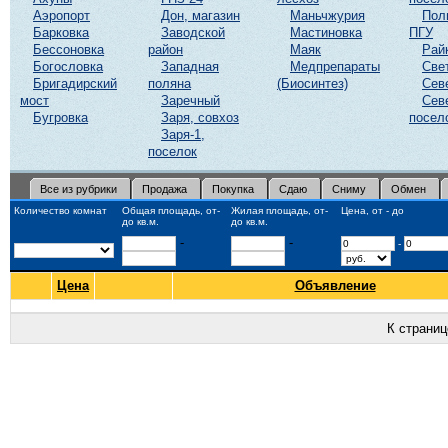
Аэропорт
Дон, магазин
Маньчжурия
Пол
Барковка
Заводской
Мастиновка
ПГУ
Бессоновка
район
Маяк
Рай
Богословка
Западная
Медпрепараты
Све
Бригадирский
поляна
(Биосинтез)
Сев
мост
Заречный
Сев
Бугровка
Заря, совхоз
посел
Заря-1,
поселок
Все из рубрики
Продажа
Покупка
Сдаю
Сниму
Обмен
Количество комнат
Общая площадь, от-
Жилая площадь, от-
Цена, от - до
до кв.м.
до кв.м.
-
-
-
Цена
Объявление
К страни