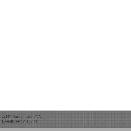
© ИП Колесников С.А.,
E-mail:
serg@e58.ru