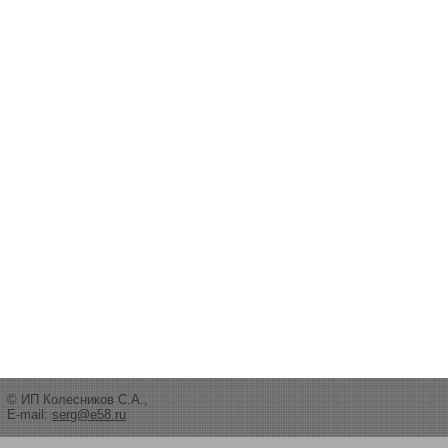
© ИП Колесников С.А.,
E-mail:
serg@e58.ru