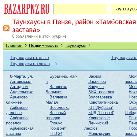
Таунхаусы в Пензе, район «Тамбовская
застава»
0 объявлений в этой рубрике
›
›
›
Главная
Недвижимость
Таунхаусы
Таунхаусы готовые
Таунхаусы 
1
Таунхаусы на заказ
0
8-Марта, ул.
Буратино, маг-
Засека
Мон
Автовокзал
н
Засечное
посел
Автодром
Валяевка
Засурье
Мяс
Алферьевка
Большая
ЗИФ, поселок
Нах
Арбеково
Валяевка
Золотаревка
Нов
ближнее
Малая
Константиновка
Окр
Арбеково
Веселовка
КП "Дубрава"
Пам
дальнее
Военный
КПД (Пенза-4)
Побед
Арбеково,
городок
Кривозерье
Пенз
поселок
Глобус
Ленинский
Пенз
Арбековская
Горизонт
лесхоз
Поб
Застава
ГПЗ-24
Маньчжурия
посел