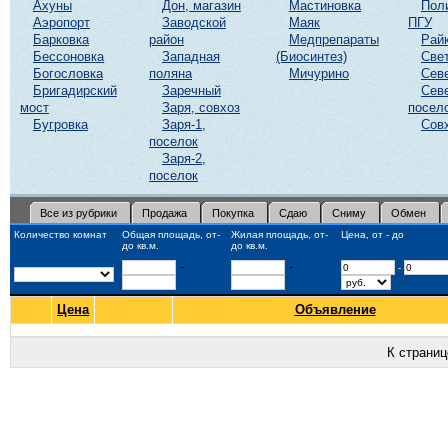
Ахуны
Дон, магазин
Мастиновка
Пол
Аэропорт
Заводской
Маяк
ПГУ
Барковка
район
Медпрепараты
Рай
Бессоновка
Западная
(Биосинтез)
Све
Богословка
поляна
Мичурино
Сев
Бригадирский
Заречный
Сев
мост
Заря, совхоз
посел
Бугровка
Заря-1,
Сов
поселок
Заря-2,
поселок
Все из рубрики
Продажа
Покупка
Сдаю
Сниму
Обмен
Количество комнат
Общая площадь, от-
Жилая площадь, от-
Цена, от - до
до кв.м.
до кв.м.
-
-
-
Цена
Объявление
К страни