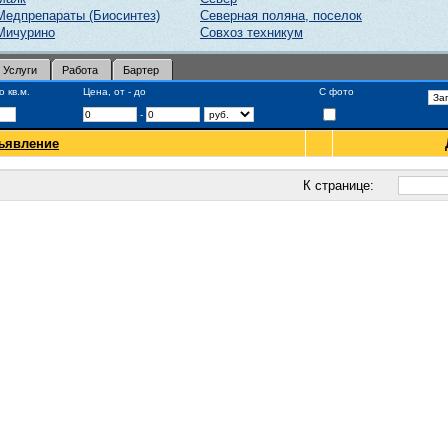
Медпрепараты (Биосинтез)
Северная поляна, поселок
Мичурино
Совхоз техникум
Услуги
Работа
Бартер
 кв.м.
Цена, от - до
С фото
-
ъявление
К странице: