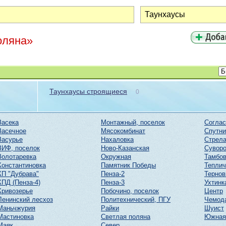
оляна»
Таунхаусы строящиеся
0
Засека
Монтажный, поселок
Соглас
Засечное
Мясокомбинат
Спутни
Засурье
Нахаловка
Стрел
ЗИФ, поселок
Ново-Казанская
Суворо
Золотаревка
Окружная
Тамбов
Константиновка
Памятник Победы
Тепли
КП "Дубрава"
Пенза-2
Тернов
КПД (Пенза-4)
Пенза-3
Ухтинк
Кривозерье
Побочино, поселок
Центр
Ленинский лесхоз
Политехнический, ПГУ
Чемод
Маньчжурия
Райки
Шуист
Мастиновка
Светлая поляна
Южная
Маяк
Север