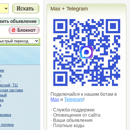
Max + Telegram
ие
к
а
вский, ТЦ
ская застава
Подключайся к нашим ботам в
чный
Max
и
Telegram
!
ка
а
· Служба поддержки
ановка
· Оповещения от сайта
· Ваши объявления
 поляна
· Платные коды