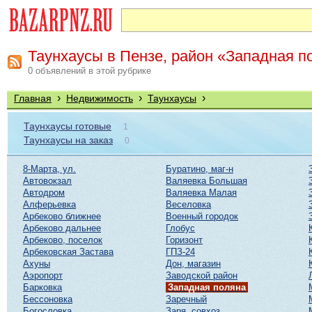
Таунхаусы в Пензе, район «Западная п
0 объявлений в этой рубрике
›
›
›
Главная
Недвижимость
Таунхаусы
Таунхаусы готовые
1
Таунхаусы на заказ
0
8-Марта, ул.
Буратино, маг-н
Автовокзал
Валяевка Большая
Автодром
Валяевка Малая
Алферьевка
Веселовка
Арбеково ближнее
Военный городок
Арбеково дальнее
Глобус
Арбеково, поселок
Горизонт
Арбековская Застава
ГПЗ-24
Ахуны
Дон, магазин
Аэропорт
Заводской район
Барковка
Западная поляна
Бессоновка
Заречный
Богословка
Заря, совхоз