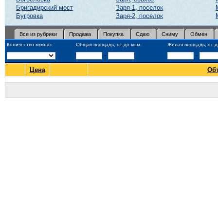
Бригадирский мост
Заря-1, поселок
Бугровка
Заря-2, поселок
Все из рубрики
Продажа
Покупка
Сдаю
Сниму
Обмен
Количество комнат
Общая площадь, от-до кв.м.
Жилая площадь, от-до
-
-
Цена
Об