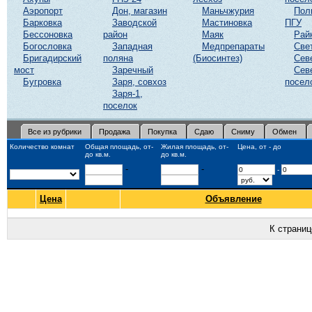
Аэропорт
Дон, магазин
Маньчжурия
Пол
Барковка
Заводской
Мастиновка
ПГУ
Бессоновка
район
Маяк
Рай
Богословка
Западная
Медпрепараты
Све
Бригадирский
поляна
(Биосинтез)
Сев
мост
Заречный
Сев
Бугровка
Заря, совхоз
посел
Заря-1,
поселок
Все из рубрики
Продажа
Покупка
Сдаю
Сниму
Обмен
Количество комнат
Общая площадь, от-
Жилая площадь, от-
Цена, от - до
до кв.м.
до кв.м.
-
-
-
Цена
Объявление
К страни