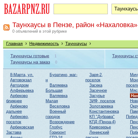
Таунхаусы в Пензе, район «Нахаловка»
0 объявлений в этой рубрике
›
›
›
Главная
Недвижимость
Таунхаусы
Таунхаусы готовые
Таунхаусы 
1
Таунхаусы на заказ
0
8-Марта, ул.
Буратино, маг-
Заря-2,
Мич
Автовокзал
н
поселок
Мон
Автодром
Валяевка
Засека
посел
Алферьевка
Большая
Засечное
Мяс
Арбеково
Валяевка
Засурье
Нах
ближнее
Малая
ЗИФ, поселок
Нов
Арбеково
Веселовка
Золотаревка
Окр
дальнее
Военный
Константиновка
Пам
Арбеково,
городок
КП "Дубрава"
Побе
поселок
Возрождение
КПД (Пенза-4)
Пен
Арбековская
Глобус
Кривозерье
Пен
Застава
Горизонт
Ленинский
Поб
Ахуны
ГПЗ-24
лесхоз
посел