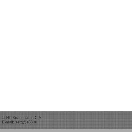
© ИП Колесников С.А.,
E-mail:
serg@e58.ru