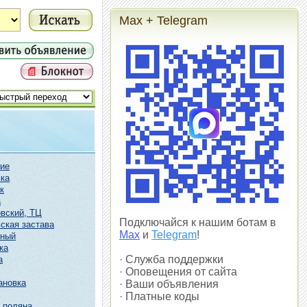
Max + Telegram
ие
ка
к
а
вский, ТЦ
Подключайся к нашим ботам в
ская застава
Max
и
Telegram
!
чный
ка
· Служба поддержки
а
· Оповещения от сайта
ановка
· Ваши объявления
· Платные коды
 поляна