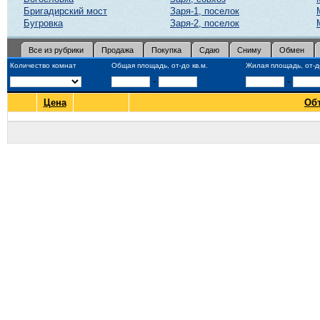
Бригадирский мост
Заря-1, поселок
Бугровка
Заря-2, поселок
Все из рубрики
Продажа
Покупка
Сдаю
Сниму
Обмен
Количество комнат
Общая площадь, от-до кв.м.
Жилая площадь, от-до
-
-
Цена
Об