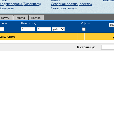
Медпрепараты (Биосинтез)
Северная поляна, поселок
Мичурино
Совхоз техникум
Услуги
Работа
Бартер
 кв.м.
Цена, от - до
С фото
-
ъявление
К странице: