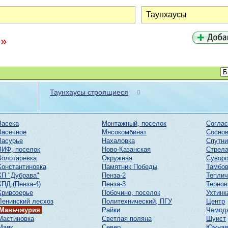
я»
Таунхаусы строящиеся
0
Засека
Монтажный, поселок
Соглас
Засечное
Мясокомбинат
Соснов
Засурье
Нахаловка
Спутни
ЗИФ, поселок
Ново-Казанская
Стрел
Золотаревка
Окружная
Суворо
Константиновка
Памятник Победы
Тамбов
КП "Дубрава"
Пенза-2
Тепли
КПД (Пенза-4)
Пенза-3
Тернов
Кривозерье
Побочино, поселок
Ухтинк
Ленинский лесхоз
Политехнический, ПГУ
Центр
Маньчжурия
Райки
Чемод
Мастиновка
Светлая поляна
Шуист
Маяк
Север
Южная