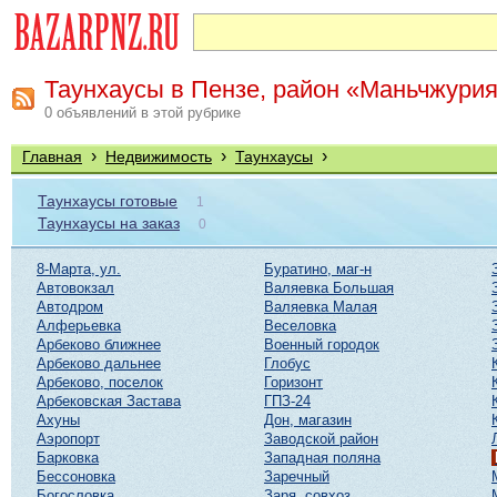
Таунхаусы в Пензе, район «Маньчжури
0 объявлений в этой рубрике
›
›
›
Главная
Недвижимость
Таунхаусы
Таунхаусы готовые
1
Таунхаусы на заказ
0
8-Марта, ул.
Буратино, маг-н
Автовокзал
Валяевка Большая
Автодром
Валяевка Малая
Алферьевка
Веселовка
Арбеково ближнее
Военный городок
Арбеково дальнее
Глобус
Арбеково, поселок
Горизонт
Арбековская Застава
ГПЗ-24
Ахуны
Дон, магазин
Аэропорт
Заводской район
Барковка
Западная поляна
Бессоновка
Заречный
Богословка
Заря, совхоз