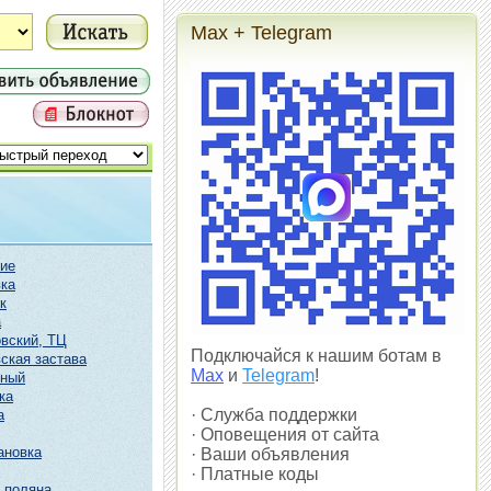
Max + Telegram
ие
ка
к
а
вский, ТЦ
Подключайся к нашим ботам в
ская застава
Max
и
Telegram
!
чный
ка
· Служба поддержки
а
· Оповещения от сайта
ановка
· Ваши объявления
· Платные коды
 поляна