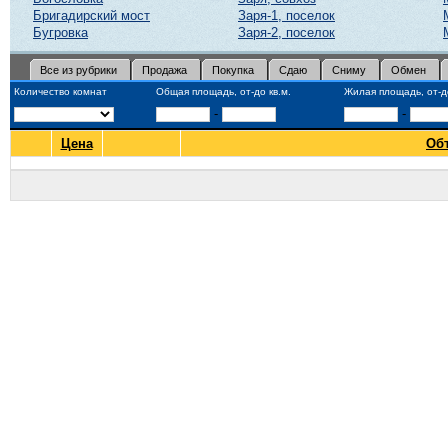
Бригадирский мост
Заря-1, поселок
Бугровка
Заря-2, поселок
Все из рубрики
Продажа
Покупка
Сдаю
Сниму
Обмен
Количество комнат
Общая площадь, от-до кв.м.
Жилая площадь, от-до
-
-
Цена
Об