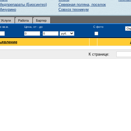
Медпрепараты (Биосинтез)
Северная поляна, поселок
Мичурино
Совхоз техникум
Услуги
Работа
Бартер
 кв.м.
Цена, от - до
С фото
-
ъявление
К странице: