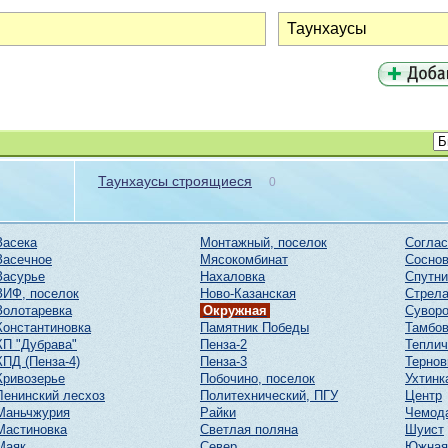
Таунхаусы строящиеся
0
Засека
Монтажный, поселок
Соглас
Засечное
Мясокомбинат
Соснов
Засурье
Нахаловка
Спутни
ЗИФ, поселок
Ново-Казанская
Стрел
Золотаревка
Окружная
Суворо
Константиновка
Памятник Победы
Тамбов
КП "Дубрава"
Пенза-2
Тепли
КПД (Пенза-4)
Пенза-3
Тернов
Кривозерье
Побочино, поселок
Ухтинк
Ленинский лесхоз
Политехнический, ПГУ
Центр
Маньчжурия
Райки
Чемод
Мастиновка
Светлая поляна
Шуист
Маяк
Север
Южная