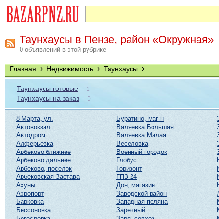
Таунхаусы в Пензе, район «Окружная»
0 объявлений в этой рубрике
›
›
›
Главная
Недвижимость
Таунхаусы
Таунхаусы готовые
1
Таунхаусы на заказ
0
8-Марта, ул.
Буратино, маг-н
Автовокзал
Валяевка Большая
Автодром
Валяевка Малая
Алферьевка
Веселовка
Арбеково ближнее
Военный городок
Арбеково дальнее
Глобус
Арбеково, поселок
Горизонт
Арбековская Застава
ГПЗ-24
Ахуны
Дон, магазин
Аэропорт
Заводской район
Барковка
Западная поляна
Бессоновка
Заречный
Богословка
Заря, совхоз