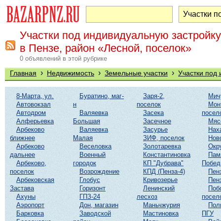
Участки под индивидуальную застройку
в Пензе, район «Лесной, поселок»
0 объявлений в этой рубрике
›
›
›
Главная
Недвижимость
Земельные участки
Участки под
8-Марта, ул.
Буратино, маг-
Заря-2,
Мич
Автовокзал
н
поселок
Мон
Автодром
Валяевка
Засека
посел
Алферьевка
Большая
Засечное
Мяс
Арбеково
Валяевка
Засурье
Нах
ближнее
Малая
ЗИФ, поселок
Нов
Арбеково
Веселовка
Золотаревка
Окр
дальнее
Военный
Константиновка
Пам
Арбеково,
городок
КП "Дубрава"
Побе
поселок
Возрождение
КПД (Пенза-4)
Пен
Арбековская
Глобус
Кривозерье
Пен
Застава
Горизонт
Ленинский
Поб
Ахуны
ГПЗ-24
лесхоз
посел
Аэропорт
Дон, магазин
Маньчжурия
Пол
Барковка
Заводской
Мастиновка
ПГУ