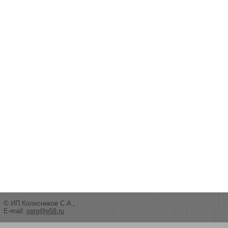
© ИП Колесников С.А.,
E-mail:
serg@e58.ru