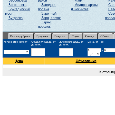
Бессоновка
район
Маяк
Рай
Богословка
Западная
Медпрепараты
Све
Бригадирский
поляна
(Биосинтез)
Сев
мост
Заречный
Сев
Бугровка
Заря, совхоз
посел
Заря-1,
поселок
Все из рубрики
Продажа
Покупка
Сдаю
Сниму
Обмен
Количество комнат
Общая площадь, от-
Жилая площадь, от-
Цена, от - до
до кв.м.
до кв.м.
-
-
-
Цена
Объявление
К страни