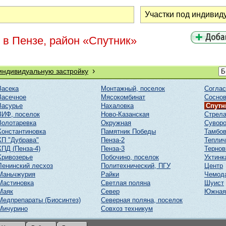
 в Пензе, район «Спутник»
›
 индивидуальную застройку
Засека
Монтажный, поселок
Соглас
Засечное
Мясокомбинат
Соснов
Засурье
Нахаловка
Спутн
ЗИФ, поселок
Ново-Казанская
Стрел
Золотаревка
Окружная
Суворо
Константиновка
Памятник Победы
Тамбов
КП "Дубрава"
Пенза-2
Тепли
КПД (Пенза-4)
Пенза-3
Тернов
Кривозерье
Побочино, поселок
Ухтинк
Ленинский лесхоз
Политехнический, ПГУ
Центр
Маньчжурия
Райки
Чемод
Мастиновка
Светлая поляна
Шуист
Маяк
Север
Южная
Медпрепараты (Биосинтез)
Северная поляна, поселок
Мичурино
Совхоз техникум