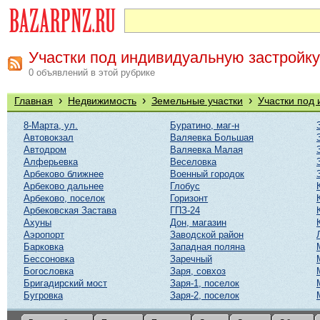
Участки под индивидуальную застройку
0 объявлений в этой рубрике
›
›
›
Главная
Недвижимость
Земельные участки
Участки под
8-Марта, ул.
Буратино, маг-н
Автовокзал
Валяевка Большая
Автодром
Валяевка Малая
Алферьевка
Веселовка
Арбеково ближнее
Военный городок
Арбеково дальнее
Глобус
Арбеково, поселок
Горизонт
Арбековская Застава
ГПЗ-24
Ахуны
Дон, магазин
Аэропорт
Заводской район
Барковка
Западная поляна
Бессоновка
Заречный
Богословка
Заря, совхоз
Бригадирский мост
Заря-1, поселок
Бугровка
Заря-2, поселок