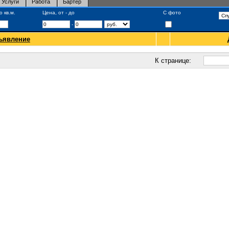
Услуги
Работа
Бартер
 кв.м.
Цена, от - до
С фото
-
ъявление
К странице: