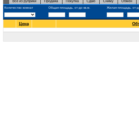
Все из рубрики
Продажа
Покупка
Сдаю
Сниму
Обмен
Количество комнат
Общая площадь, от-до кв.м.
Жилая площадь, от-до
-
-
Цена
Об