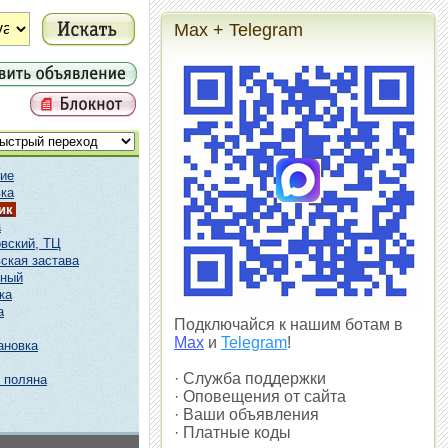
Max + Telegram
ие
ка
ик
а
вский, ТЦ
ская застава
чный
ка
а
Подключайся к нашим ботам в
Max
и
Telegram
!
ановка
· Служба поддержки
 поляна
· Оповещения от сайта
· Ваши объявления
· Платные коды