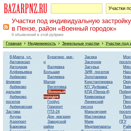
Участки под индивидуальную застройку
в Пензе, район «Военный городок»
0 объявлений в этой рубрике
›
›
›
Главная
Недвижимость
Земельные участки
Участки под
8-Марта, ул.
Буратино, маг-
Засека
Мон
Автовокзал
н
Засечное
посел
Автодром
Валяевка
Засурье
Мяс
Алферьевка
Большая
ЗИФ, поселок
Нах
Арбеково
Валяевка
Золотаревка
Нов
ближнее
Малая
Константиновка
Окр
Арбеково
Веселовка
КП "Дубрава"
Пам
дальнее
Военный
КПД (Пенза-4)
Побед
Арбеково,
городок
Кривозерье
Пенз
поселок
Глобус
Ленинский
Пенз
Арбековская
Горизонт
лесхоз
Поб
Застава
ГПЗ-24
Маньчжурия
посел
Ахуны
Дон, магазин
Мастиновка
Пол
Аэропорт
Заводской
Маяк
ПГУ
Барковка
район
Медпрепараты
Рай