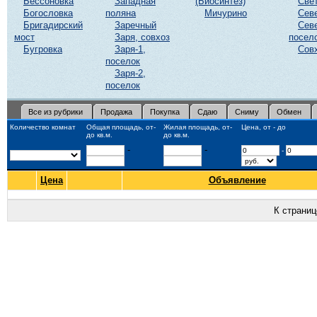
Бессоновка
Западная
(Биосинтез)
Све
Богословка
поляна
Мичурино
Сев
Бригадирский
Заречный
Сев
мост
Заря, совхоз
посел
Бугровка
Заря-1,
Сов
поселок
Заря-2,
поселок
Все из рубрики
Продажа
Покупка
Сдаю
Сниму
Обмен
Количество комнат
Общая площадь, от-
Жилая площадь, от-
Цена, от - до
до кв.м.
до кв.м.
-
-
-
Цена
Объявление
К страни