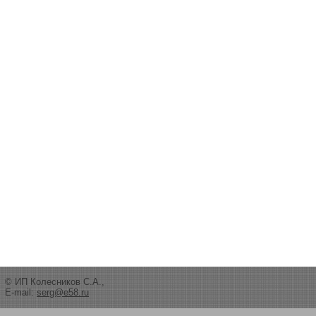
© ИП Колесников С.А.,
E-mail:
serg@e58.ru