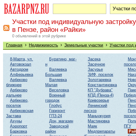
Участки под индивидуальную застройку
в Пензе, район «Райки»
0 объявлений в этой рубрике
›
›
›
Главная
Недвижимость
Земельные участки
Участки под
8-Марта, ул.
Буратино, маг-
Засека
Мон
Автовокзал
н
Засечное
посел
Автодром
Валяевка
Засурье
Мяс
Алферьевка
Большая
ЗИФ, поселок
Нах
Арбеково
Валяевка
Золотаревка
Нов
ближнее
Малая
Константиновка
Окр
Арбеково
Веселовка
КП "Дубрава"
Пам
дальнее
Военный
КПД (Пенза-4)
Побед
Арбеково,
городок
Кривозерье
Пенз
поселок
Глобус
Ленинский
Пенз
Арбековская
Горизонт
лесхоз
Поб
Застава
ГПЗ-24
Маньчжурия
посел
Ахуны
Дон, магазин
Мастиновка
Пол
Аэропорт
Заводской
Маяк
ПГУ
Барковка
район
Медпрепараты
Рай