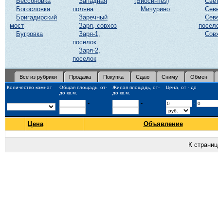
Бессоновка
Западная
(Биосинтез)
Све
Богословка
поляна
Мичурино
Сев
Бригадирский
Заречный
Сев
мост
Заря, совхоз
посел
Бугровка
Заря-1,
Сов
поселок
Заря-2,
поселок
Все из рубрики
Продажа
Покупка
Сдаю
Сниму
Обмен
Количество комнат
Общая площадь, от-
Жилая площадь, от-
Цена, от - до
до кв.м.
до кв.м.
-
-
-
Цена
Объявление
К страни