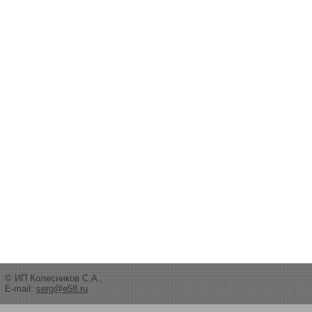
© ИП Колесников С.А.,
E-mail:
serg@e58.ru