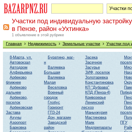
Участки под индивидуальную застройку
в Пензе, район «Ухтинка»
1 объявление в этой рубрике
›
›
›
Главная
Недвижимость
Земельные участки
Участки под
8-Марта, ул.
Буратино, маг-
Засека
Мон
Автовокзал
н
Засечное
посел
Автодром
Валяевка
Засурье
Мяс
Алферьевка
Большая
ЗИФ, поселок
Нах
Арбеково
Валяевка
Золотаревка
Нов
ближнее
Малая
Константиновка
Окр
Арбеково
Веселовка
КП "Дубрава"
Пам
дальнее
Военный
КПД (Пенза-4)
Побед
Арбеково,
городок
Кривозерье
Пенз
поселок
Глобус
Ленинский
Пенз
Арбековская
Горизонт
лесхоз
Поб
Застава
ГПЗ-24
Маньчжурия
посел
Ахуны
Дон, магазин
Мастиновка
Пол
Аэропорт
Заводской
Маяк
ПГУ
Барковка
район
Медпрепараты
Рай