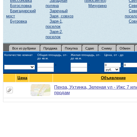
Бессоновка
Западная
(Биосинтез)
Све
Богословка
поляна
Мичурино
Сев
Бригадирский
Заречный
Сев
мост
Заря, совхоз
посел
Бугровка
Заря-1,
Сов
поселок
Заря-2,
поселок
Все из рубрики
Продажа
Покупка
Сдаю
Сниму
Обмен
Количество комнат
Общая площадь, от-
Жилая площадь, от-
Цена, от - до
до кв.м.
до кв.м.
-
-
-
Цена
Объявление
Пенза, Ухтинка, Зеленая ул - Ижс 7 ил
продам