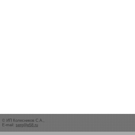
© ИП Колесников С.А.,
E-mail:
serg@e58.ru