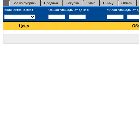
Все из рубрики
Продажа
Покупка
Сдаю
Сниму
Обмен
Количество комнат
Общая площадь, от-до кв.м.
Жилая площадь, от-до
-
-
Цена
Об