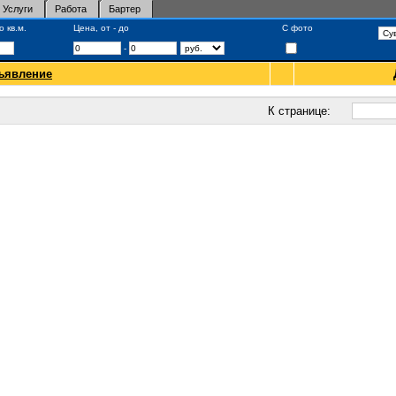
Услуги
Работа
Бартер
 кв.м.
Цена, от - до
С фото
-
ъявление
К странице: