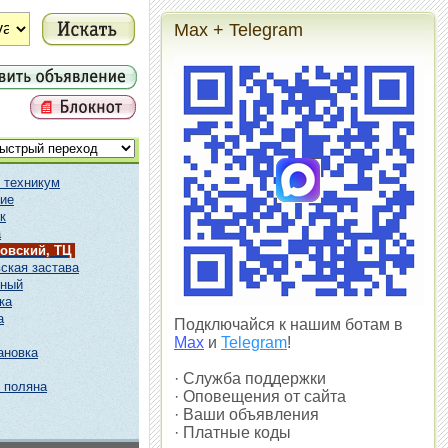
Max + Telegram
 техникум
ие
к
а
овский, ТЦ
ская застава
чный
ка
а
Подключайся к нашим ботам в
Max
и
Telegram
!
ановка
· Служба поддержки
 поляна
· Оповещения от сайта
· Ваши объявления
· Платные коды