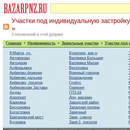
Участки под индивидуальную застройку
»
0 объявлений в этой рубрике
›
›
›
Главная
Недвижимость
Земельные участки
Участки под
8-Марта, ул.
Буратино, маг-н
Автовокзал
Валяевка Большая
Автодром
Валяевка Малая
Алферьевка
Веселовка
Арбеково ближнее
Военный городок
Арбеково дальнее
Возрождение
Арбеково, поселок
Глобус
Арбековская Застава
Горизонт
Ахуны
ГПЗ-24
Аэропорт
Дон, магазин
Барковка
Заводской район
Бессоновка
Западная поляна
Богословка
Заречный
Бригадирский мост
Заря, совхоз
Бугровка
Заря-1, поселок