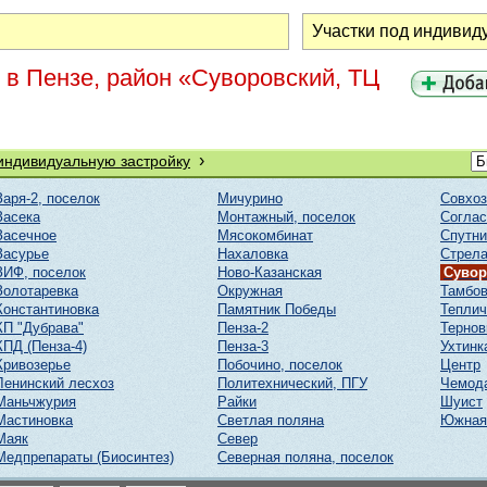
 в Пензе, район «Суворовский, ТЦ
›
 индивидуальную застройку
Заря-2, поселок
Мичурино
Совхоз
Засека
Монтажный, поселок
Соглас
Засечное
Мясокомбинат
Спутни
Засурье
Нахаловка
Стрел
ЗИФ, поселок
Ново-Казанская
Сувор
Золотаревка
Окружная
Тамбов
Константиновка
Памятник Победы
Тепли
КП "Дубрава"
Пенза-2
Тернов
КПД (Пенза-4)
Пенза-3
Ухтинк
Кривозерье
Побочино, поселок
Центр
Ленинский лесхоз
Политехнический, ПГУ
Чемод
Маньчжурия
Райки
Шуист
Мастиновка
Светлая поляна
Южная
Маяк
Север
Медпрепараты (Биосинтез)
Северная поляна, поселок