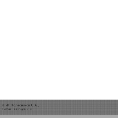
© ИП Колесников С.А.,
E-mail:
serg@e58.ru