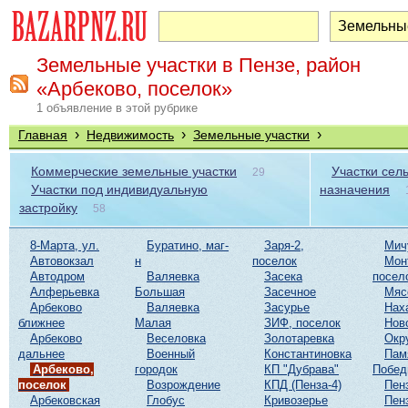
Земельные участки в Пензе, район
«Арбеково, поселок»
1 объявление в этой рубрике
›
›
›
Главная
Недвижимость
Земельные участки
Коммерческие земельные участки
Участки сел
29
Участки под индивидуальную
назначения
застройку
58
8-Марта, ул.
Буратино, маг-
Заря-2,
Мич
Автовокзал
н
поселок
Мон
Автодром
Валяевка
Засека
посел
Алферьевка
Большая
Засечное
Мяс
Арбеково
Валяевка
Засурье
Нах
ближнее
Малая
ЗИФ, поселок
Нов
Арбеково
Веселовка
Золотаревка
Окр
дальнее
Военный
Константиновка
Пам
Арбеково,
городок
КП "Дубрава"
Побе
поселок
Возрождение
КПД (Пенза-4)
Пен
Арбековская
Глобус
Кривозерье
Пен