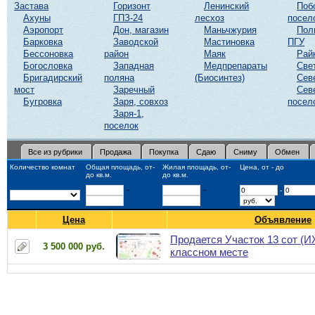
Застава
Горизонт
Ленинский
Поб
Ахуны
ГПЗ-24
лесхоз
посел
Аэропорт
Дон, магазин
Маньчжурия
Пол
Барковка
Заводской
Мастиновка
ПГУ
Бессоновка
район
Маяк
Рай
Богословка
Западная
Медпрепараты
Све
Бригадирский
поляна
(Биосинтез)
Сев
мост
Заречный
Сев
Бугровка
Заря, совхоз
посел
Заря-1,
поселок
Все из рубрики
Продажа
Покупка
Сдаю
Сниму
Обмен
Количество комнат
Общая площадь, от-
Жилая площадь, от-
Цена, от - до
до кв.м.
до кв.м.
-
-
-
Цена
Объявление
Продается Участок 13 сот (И
3 500 000 руб.
классном месте