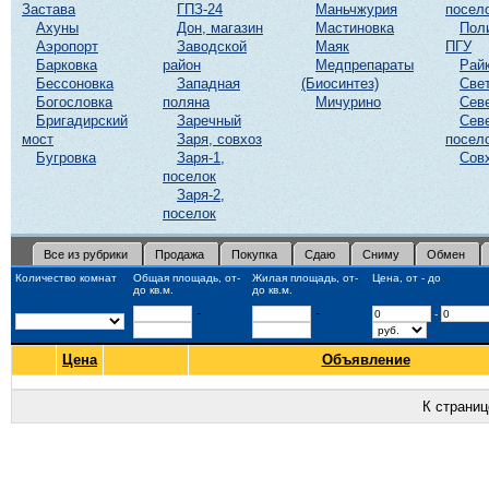
Застава
ГПЗ-24
Маньчжурия
посел
Ахуны
Дон, магазин
Мастиновка
Пол
Аэропорт
Заводской
Маяк
ПГУ
Барковка
район
Медпрепараты
Рай
Бессоновка
Западная
(Биосинтез)
Све
Богословка
поляна
Мичурино
Сев
Бригадирский
Заречный
Сев
мост
Заря, совхоз
посел
Бугровка
Заря-1,
Сов
поселок
Заря-2,
поселок
Все из рубрики
Продажа
Покупка
Сдаю
Сниму
Обмен
Количество комнат
Общая площадь, от-
Жилая площадь, от-
Цена, от - до
до кв.м.
до кв.м.
-
-
-
Цена
Объявление
К страни