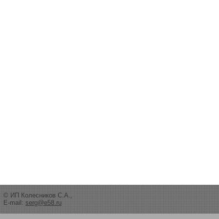
© ИП Колесников С.А.,
E-mail:
serg@e58.ru