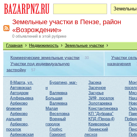
Земельные участки в Пензе, район
«Возрождение»
0 объявлений в этой рубрике
›
›
›
Главная
Недвижимость
Земельные участки
Коммерческие земельные участки
Участки сел
30
Участки под индивидуальную
назначения
застройку
57
8-Марта, ул.
Буратино, маг-
Засека
Мон
Автовокзал
н
Засечное
посел
Автодром
Валяевка
Засурье
Мяс
Алферьевка
Большая
ЗИФ, поселок
Нах
Арбеково
Валяевка
Золотаревка
Нов
ближнее
Малая
Константиновка
Окр
Арбеково
Веселовка
КП "Дубрава"
Пам
дальнее
Военный
КПД (Пенза-4)
Побед
Арбеково,
городок
Кривозерье
Пенз
поселок
Глобус
Ленинский
Пенз
Арбековская
Горизонт
лесхоз
Поб