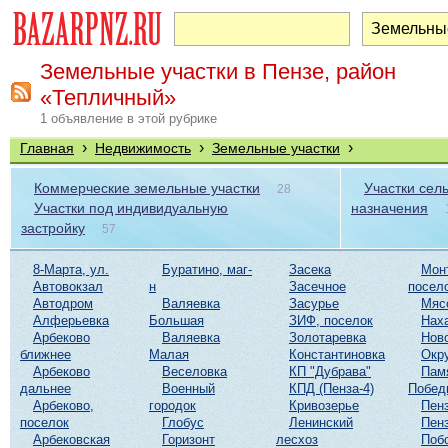
Земельные участки в Пензе, район
«Тепличный»
1 объявление в этой рубрике
›
›
›
Главная
Недвижимость
Земельные участки
Коммерческие земельные участки
Участки сел
28
Участки под индивидуальную
назначения
застройку
57
8-Марта, ул.
Буратино, маг-
Засека
Мон
Автовокзал
н
Засечное
посел
Автодром
Валяевка
Засурье
Мяс
Алферьевка
Большая
ЗИФ, поселок
Нах
Арбеково
Валяевка
Золотаревка
Нов
ближнее
Малая
Константиновка
Окр
Арбеково
Веселовка
КП "Дубрава"
Пам
дальнее
Военный
КПД (Пенза-4)
Побед
Арбеково,
городок
Кривозерье
Пенз
поселок
Глобус
Ленинский
Пенз
Арбековская
Горизонт
лесхоз
Поб