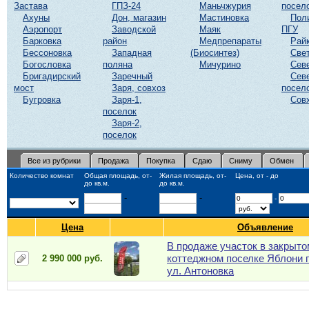
Застава
ГПЗ-24
Маньчжурия
посел
Ахуны
Дон, магазин
Мастиновка
Пол
Аэропорт
Заводской
Маяк
ПГУ
Барковка
район
Медпрепараты
Рай
Бессоновка
Западная
(Биосинтез)
Све
Богословка
поляна
Мичурино
Сев
Бригадирский
Заречный
Сев
мост
Заря, совхоз
посел
Бугровка
Заря-1,
Сов
поселок
Заря-2,
поселок
Все из рубрики
Продажа
Покупка
Сдаю
Сниму
Обмен
Количество комнат
Общая площадь, от-
Жилая площадь, от-
Цена, от - до
до кв.м.
до кв.м.
-
-
-
Цена
Объявление
В продаже участок в закрыто
коттеджном поселке Яблони 
2 990 000 руб.
ул. Антоновка