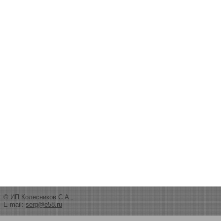
© ИП Колесников С.А.,
E-mail:
serg@e58.ru