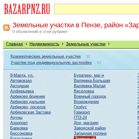
Земельные участки в Пензе, район «За
0 объявлений в этой рубрике
›
›
›
Главная
Недвижимость
Земельные участки
Коммерческие земельные участки
30
Участки под индивидуальную застройку
62
8-Марта, ул.
Буратино, маг-н
Автовокзал
Валяевка Большая
Автодром
Валяевка Малая
Алферьевка
Веселовка
Арбеково ближнее
Военный городок
Арбеково дальнее
Возрождение
Арбеково, поселок
Глобус
Арбековская Застава
Горизонт
Ахуны
ГПЗ-24
Аэропорт
Дон, магазин
Барковка
Заводской район
Бессоновка
Западная поляна
Богословка
Заречный