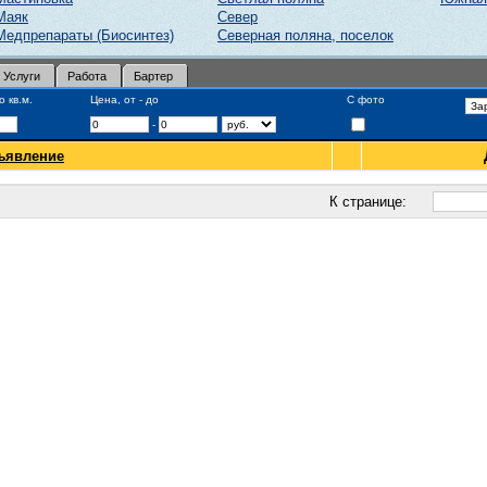
Маяк
Север
Медпрепараты (Биосинтез)
Северная поляна, поселок
Услуги
Работа
Бартер
 кв.м.
Цена, от - до
С фото
-
ъявление
К странице: