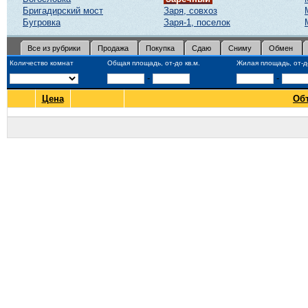
Бригадирский мост
Заря, совхоз
Бугровка
Заря-1, поселок
Все из рубрики
Продажа
Покупка
Сдаю
Сниму
Обмен
Количество комнат
Общая площадь, от-до кв.м.
Жилая площадь, от-до
-
-
Цена
Об