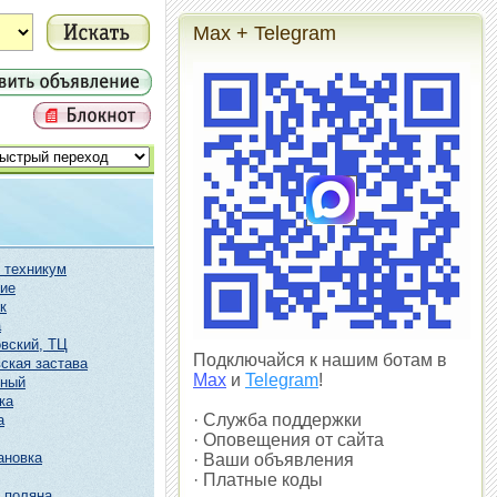
Max + Telegram
 техникум
ие
к
а
вский, ТЦ
Подключайся к нашим ботам в
ская застава
Max
и
Telegram
!
чный
ка
· Служба поддержки
а
· Оповещения от сайта
ановка
· Ваши объявления
· Платные коды
 поляна