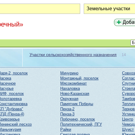
речный»
Участки сельскохозяйственного назначения
14
Заря-2, поселок
Мичурино
Совхоз
Засека
Монтажный, поселок
Соглас
Засечное
Мясокомбинат
Спутни
Засурье
Нахаловка
Стрел
ЗИФ, поселок
Ново-Казанская
Суворо
Золотаревка
Окружная
Тамбов
Константиновка
Памятник Победы
Тепли
КП "Дубрава"
Пенза-2
Тернов
КПД (Пенза-4)
Пенза-3
Ухтинк
Кривозерье
Побочино, поселок
Центр
Ленинский лесхоз
Политехнический, ПГУ
Чемод
Маньчжурия
Райки
Шуист
Мастиновка
Светлая поляна
Южная