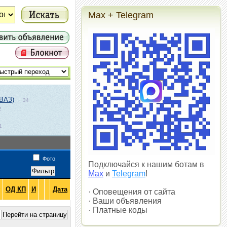
Max + Telegram
ВАЗ)
34
2
1
1
Фото
Подключайся к нашим ботам в
Max
и
Telegram
!
ОД КП
И
Дата
· Оповещения от сайта
· Ваши объявления
· Платные коды