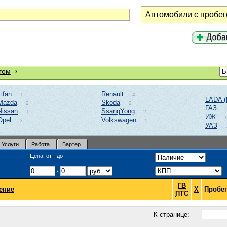
›
гом
Lifan
Renault
1
4
LADA (
Mazda
Skoda
2
2
ГАЗ
Nissan
SsangYong
1
2
ИЖ
Opel
Volkswagen
3
5
УАЗ
Услуги
Работа
Бартер
Цена, от - до
-
ГВ
ение
Х
Пробег
ПТС
К странице: