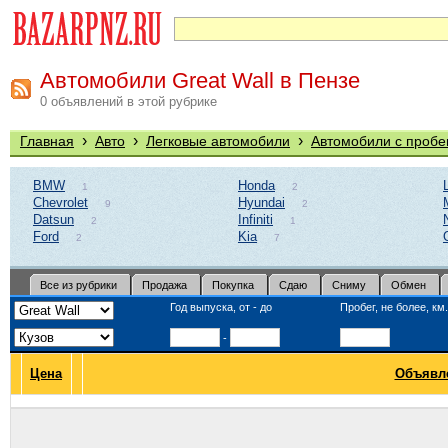
Автомобили Great Wall в Пензе
0 объявлений в этой рубрике
›
›
›
Главная
Авто
Легковые автомобили
Автомобили с пробе
BMW
Honda
1
2
Chevrolet
Hyundai
9
2
Datsun
Infiniti
2
1
Ford
Kia
2
7
Все из рубрики
Продажа
Покупка
Сдаю
Сниму
Обмен
Год выпуска, от - до
Пробег, не более, км.
-
Цена
Объявл