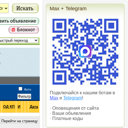
Max + Telegram
3
1
1
Фото
Подключайся к нашим ботам в
Max
и
Telegram
!
ОД КП
И
Дата
· Оповещения от сайта
· Ваши объявления
· Платные коды