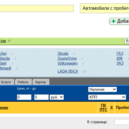
›
гом
Lifan
Skoda
ГАЗ
1
2
Mazda
SsangYong
ИЖ
2
2
Opel
Volkswagen
УАЗ
3
5
Renault
4
LADA (ВАЗ)
33
Услуги
Работа
Бартер
Цена, от - до
-
ГВ
ение
Х
Пробег
ПТС
К странице: