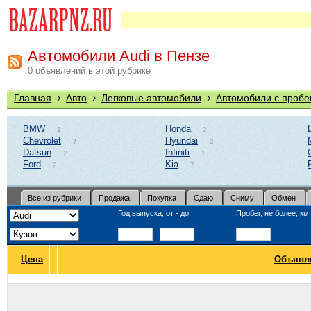
Автомобили Audi в Пензе
0 объявлений в этой рубрике
›
›
›
Главная
Авто
Легковые автомобили
Автомобили с пробе
BMW
Honda
1
2
Chevrolet
Hyundai
7
2
Datsun
Infiniti
2
1
Ford
Kia
2
7
Все из рубрики
Продажа
Покупка
Сдаю
Сниму
Обмен
Год выпуска, от - до
Пробег, не более, км.
-
Цена
Объявл