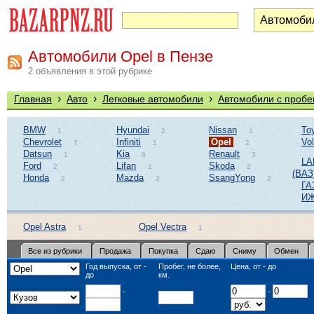
Автомобили Opel в Пензе
2 объявления в этой рубрике
›
›
›
Главная
Авто
Легковые автомобили
Автомобили с пробе
BMW
Hyundai
Nissan
To
1
2
1
Chevrolet
Infiniti
Opel
Vo
7
1
2
Datsun
Kia
Renault
1
6
3
LA
Ford
Lifan
Skoda
2
1
2
(ВАЗ
Honda
Mazda
SsangYong
2
2
2
ГА
И
Opel Astra
Opel Vectra
1
1
Все из рубрики
Продажа
Покупка
Сдаю
Сниму
Обмен
Год выпуска, от -
Пробег, не более,
Цена, от - до
до
км.
-
-