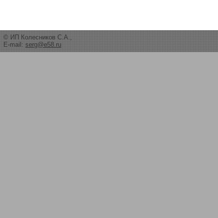
© ИП Колесников С.А.,
E-mail:
serg@e58.ru