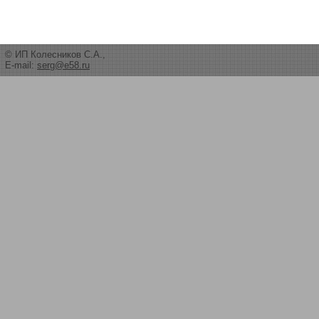
© ИП Колесников С.А.,
E-mail:
serg@e58.ru