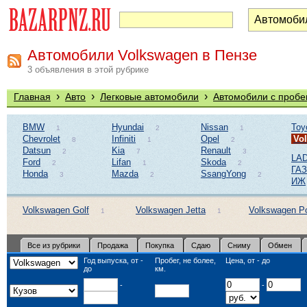
Автомобили Volkswagen в Пензе
3 объявления в этой рубрике
›
›
›
Главная
Авто
Легковые автомобили
Автомобили с пробе
BMW
Hyundai
Nissan
Toy
1
2
1
Chevrolet
Infiniti
Opel
Vo
8
1
2
Datsun
Kia
Renault
2
7
3
LAD
Ford
Lifan
Skoda
2
1
2
ГАЗ
Honda
Mazda
SsangYong
3
2
2
ИЖ
Volkswagen Golf
Volkswagen Jetta
Volkswagen P
1
1
Все из рубрики
Продажа
Покупка
Сдаю
Сниму
Обмен
Год выпуска, от -
Пробег, не более,
Цена, от - до
до
км.
-
-