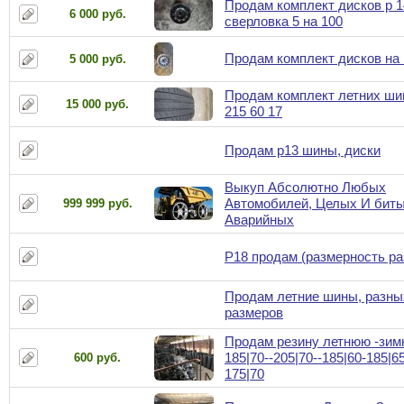
Продам комплект дисков р 1
6 000 руб.
сверловка 5 на 100
Продам комплект дисков на 
5 000 руб.
Продам комплект летних ш
15 000 руб.
215 60 17
Продам р13 шины, диски
Выкуп Абсолютно Любых
Автомобилей, Целых И биты
999 999 руб.
Аварийных
Р18 продам (размерность ра
Продам летние шины, разны
размеров
Продам резину летнюю -зим
185|70--205|70--185|60-185|65
600 руб.
175|70