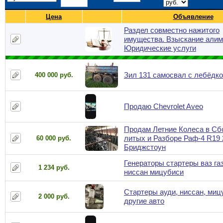
Цена
Объявление
Раздел совместно нажитого
имущества. Взыскание алим
Юридические услуги
Зил 131 самосвал с лебёдк
400 000 руб.
Продаю Chevrolet Aveo
Продам Летние Колеса в Сб
литых и Разборе Раф-4 R19 
60 000 руб.
Бриджстоун
Генераторы стартеры ваз га
1 234 руб.
ниссан мицубиси
Стартеры ауди, ниссан, миц
2 000 руб.
другие авто