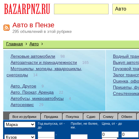
Авто в Пензе
295 объявлений в этой рубрике
›
›
Главная
Авто
Легковые автомобили
Водный тран
98
Автозапчасти и принадлежности
Выкуп автот
165
Мотоциклы, мопеды, квадроциклы,
Грузовой тр
снегоходы
Залог транс
14
Оценка, офо
Авто. Другое
9
Прицепы, ф
Авто. Прокат, Аренда
22
Спецтехник
Автобусы, микроавтобусы
4
Автосервис
29
Все из рубрики
Продажа
Покупка
Сдаю
Сниму
Обмен
Год выпуска, от -
Пробег, не более,
Цена, от - до
до
км.
-
-