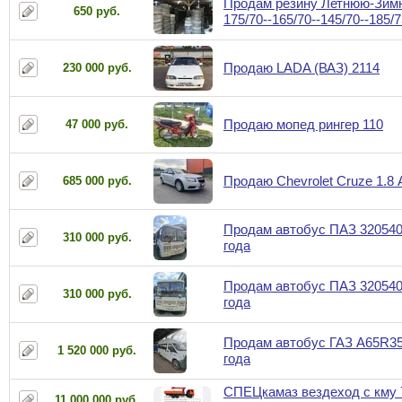
Продам резину Летнюю-Зим
650 руб.
175/70--165/70--145/70--185/
Продаю LADA (ВАЗ) 2114
230 000 руб.
Продаю мопед рингер 110
47 000 руб.
Продаю Chevrolet Cruze 1.8
685 000 руб.
Продам автобус ПАЗ 320540
310 000 руб.
года
Продам автобус ПАЗ 320540
310 000 руб.
года
Продам автобус ГАЗ A65R35
1 520 000 руб.
года
СПЕЦкамаз вездеход с кму 
11 000 000 руб.