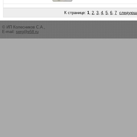
К странице:
1
,
2
,
3
,
4
,
5
,
6
,
7
следующ
© ИП Колесников С.А.,
E-mail:
serg@e58.ru