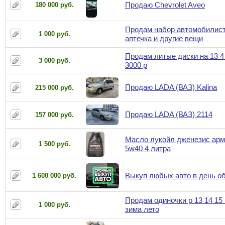
Продаю Chevrolet Aveo
180 000 руб.
Продам набор автомобилист
1 000 руб.
аптечка и другие вещи
Продам литые диски на 13 4
3 000 руб.
3000 р
Продаю LADA (ВАЗ) Kalina
215 000 руб.
Продаю LADA (ВАЗ) 2114
157 000 руб.
Масло лукойл дженезис арм
1 500 руб.
5w40 4 литра
Выкуп любых авто в день о
1 600 000 руб.
Продам одиночки р 13 14 15 
1 000 руб.
зима лето