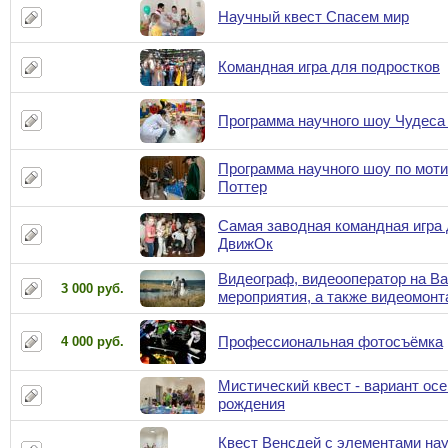
Научный квест Спасем мир
Командная игра для подростков
Программа научного шоу Чудеса
Программа научного шоу по моти
Поттер
Самая заводная командная игра 
ДвижОк
Видеограф, видеооператор на В
3 000 руб.
мероприятия, а также видеомонт
Профессиональная фотосъёмка
4 000 руб.
Мистический квест - вариант осе
рождения
Квест Венсдей с элементами нау