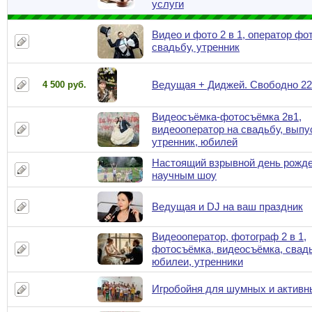
услуги
Видео и фото 2 в 1, оператор фо
свадьбу, утренник
Ведущая + Диджей. Свободно 22
4 500 руб.
Видеосъёмка-фотосъёмка 2в1,
видеооператор на свадьбу, выпу
утренник, юбилей
Настоящий взрывной день рожде
научным шоу
Ведущая и DJ на ваш праздник
Видеооператор, фотограф 2 в 1,
фотосъёмка, видеосъёмка, свад
юбилеи, утренники
Игробойня для шумных и активн