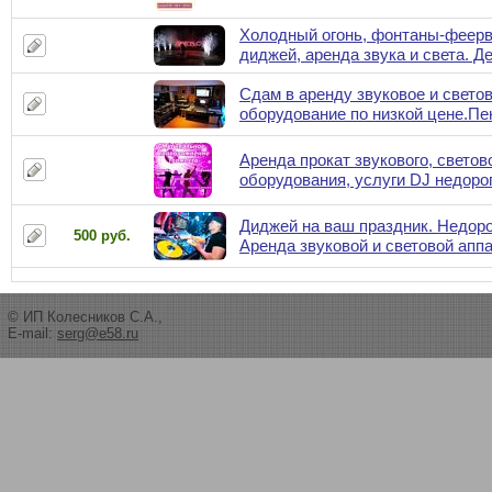
Холодный огонь, фонтаны-феерв
диджей, аренда звука и света. Д
Сдам в аренду звуковое и свето
оборудование по низкой цене.Пе
Аренда прокат звукового, светов
оборудования, услуги DJ недоро
Диджей на ваш праздник. Недоро
500 руб.
Аренда звуковой и световой апп
© ИП Колесников С.А.,
E-mail:
serg@e58.ru