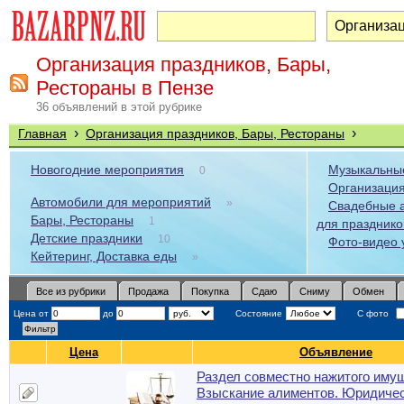
Организация праздников, Бары,
Рестораны в Пензе
36 объявлений в этой рубрике
›
›
Главная
Организация праздников, Бары, Рестораны
Новогодние мероприятия
Музыкальные
0
Организаци
Автомобили для мероприятий
»
Свадебные а
Бары, Рестораны
1
для празднико
Детские праздники
10
Фото-видео 
Кейтеринг, Доставка еды
»
Все из рубрики
Продажа
Покупка
Сдаю
Сниму
Обмен
Цена от
до
Состояние
С фото
Цена
Объявление
Раздел совместно нажитого иму
Взыскание алиментов. Юридиче