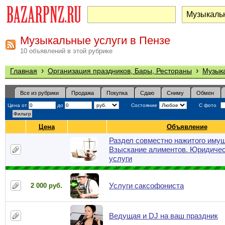
Музыкальные услуги в Пензе
10 объявлений в этой рубрике
›
›
Главная
Организация праздников, Бары, Рестораны
Музык
Все из рубрики
Продажа
Покупка
Сдаю
Сниму
Обмен
Цена от
до
Состояние
С фото
Цена
Объявление
Раздел совместно нажитого имущ
Взыскание алиментов. Юридиче
услуги
Услуги саксофониста
2 000 руб.
Ведущая и DJ на ваш праздник