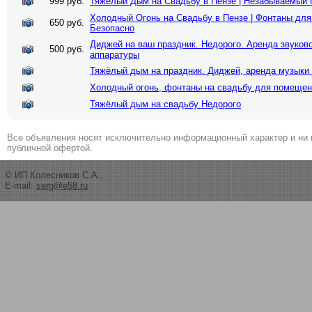
999 руб.
Тяжелый Дым на Свадьбу в Пензе | Незабываемый 
Холодный Огонь на Свадьбу в Пензе | Фонтаны дл
650 руб.
Безопасно
Диджей на ваш праздник. Недорого. Аренда звуково
500 руб.
аппаратуры
Тяжёлый дым на праздник. Диджей, аренда музыки 
Холодный огонь, фонтаны на свадьбу для помеще
Тяжёлый дым на свадьбу Недорого
Все объявления носят исключительно информационный характер и ни 
публичной офертой.
© ИП Колесников С.А.,
E-mail:
serg@e58.ru